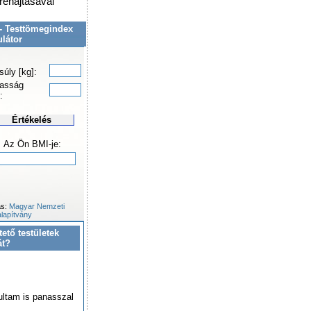
grehajtásával
- Testtömegindex
ulátor
súly [kg]:
asság
:
Értékelés
Az Ön BMI-je:
ás:
Magyar Nemzeti
lapítvány
tető testületek
át?
ultam is panasszal