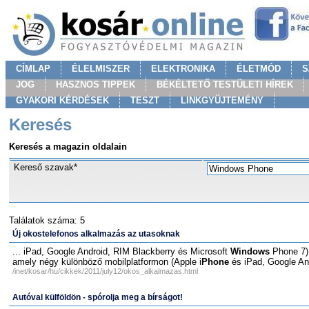
CÍMLAP
ÉLELMISZER
ELEKTRONIKA
ÉLETMÓD
S
JOG
HASZNOS TIPPEK
BÉKÉLTETŐ TESTÜLETI HÍREK
GYAKORI KÉRDÉSEK
TESZT
LINKGYÜJTEMÉNY
Keresés
Keresés a magazin oldalain
Kereső szavak*
Találatok száma: 5
Új okostelefonos alkalmazás az utasoknak
... iPad, Google Android, RIM Blackberry és Microsoft
Windows
Phone 7) 
amely négy különböző mobilplatformon (Apple i
Phone
és iPad, Google An
/inet/kosar/hu/cikkek/2011/july12/okos_alkalmazas.html
Autóval külföldön - spórolja meg a bírságot!