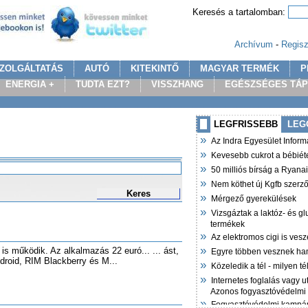
Keresés a tartalomban:
Archívum
-
Regisz
ZOLGÁLTATÁS
AUTÓ
KITEKINTŐ
MAGYAR TERMÉK
P
ENERGIA +
TUDTA EZT?
VISSZHANG
EGÉSZSÉGES TÁ
LEGFRISSEBB
LEG
»
Az Indra Egyesület Infor
»
Kevesebb cukrot a bébiét
»
50 milliós bírság a Ryana
»
Nem köthet új Kgfb szer
Keres
»
Mérgező gyerekülések
»
Vizsgáztak a laktóz- és g
termékek
»
Az elektromos cigi is vesz
»
is működik. Az alkalmazás 22 euró... ... ást,
Egyre többen vesznek ha
droid, RIM Blackberry és M...
»
Közeledik a tél - milyen t
»
Internetes foglalás vagy u
Azonos fogyasztóvédelmi
»
Fogyasztóvédelmi kampán