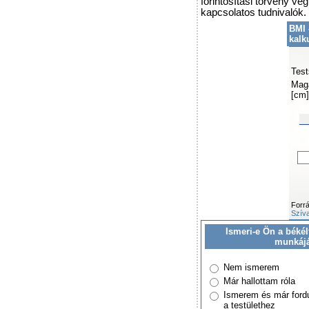
forintosítási törvény vé
kapcsolatos tudnivalók.
BMI 
kalk
Test
Mag
[cm]
Forr
Szíva
Ismeri-e Ön a békél
munkáj
Nem ismerem
Már hallottam róla
Ismerem és már ford
a testülethez