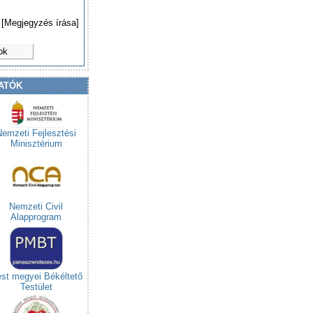
[Megjegyzés írása]
ok
ATÓK
Nemzeti Fejlesztési
Minisztérium
Nemzeti Civil
Alapprogram
st megyei Békéltető
Testület