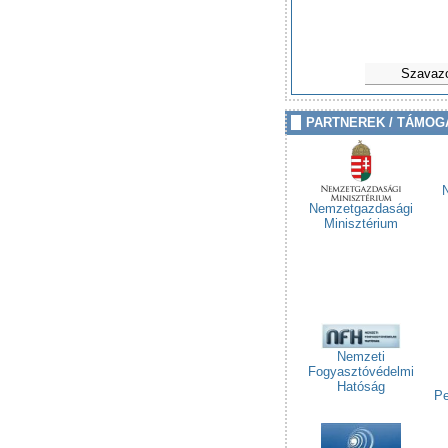
Szavaz
PARTNEREK / TÁMOG
Nemzetgazdasági
Minisztérium
Nemzeti
Fogyasztóvédelmi
Hatóság
Pe