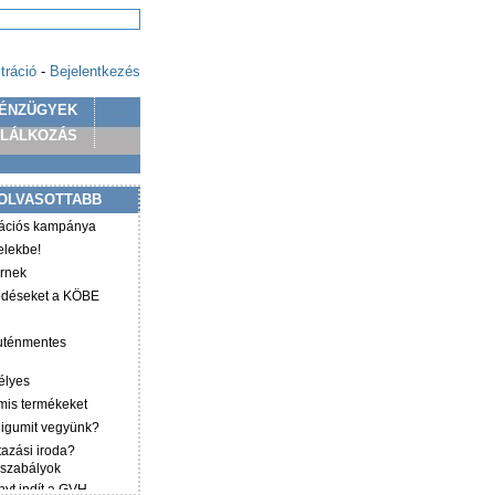
tráció
-
Bejelentkezés
ÉNZÜGYEK
PLÁLKOZÁS
OLVASOTTABB
mációs kampánya
elekbe!
irnek
ződéseket a KÖBE
luténmentes
élyes
mis termékeket
éligumit vegyünk?
tazási iroda?
 szabályok
yt indít a GVH