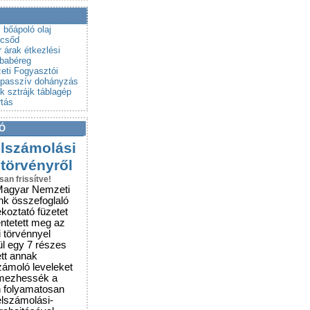
a a csalókat!
rubemutatókra
j
bőápoló olaj
csőd
r árak
étkezlési
babéreg
eti Fogyasztói
passzív dohányzás
ek
sztrájk
táblagép
rtás
Ó
elszámolási
 törvényről
san frissítve!
Magyar Nemzeti
nk összefoglaló
ékoztató füzetet
entetett meg az
i törvénnyel
ül egy 7 részes
ett annak
zámoló leveleket
lmezhessék a
n folyamatosan
elszámolási-