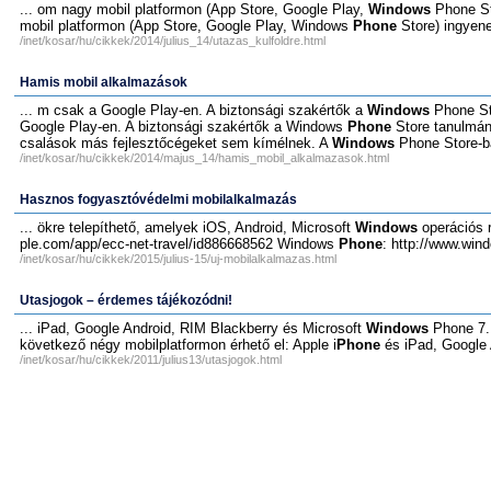
... om nagy mobil platformon (App Store, Google Play,
Windows
Phone Sto
mobil platformon (App Store, Google Play, Windows
Phone
Store) ingyenes
/inet/kosar/hu/cikkek/2014/julius_14/utazas_kulfoldre.html
Hamis mobil alkalmazások
... m csak a Google Play-en. A biztonsági szakértők a
Windows
Phone Sto
Google Play-en. A biztonsági szakértők a Windows
Phone
Store tanulmány
csalások más fejlesztőcégeket sem kímélnek. A
Windows
Phone Store-ba
/inet/kosar/hu/cikkek/2014/majus_14/hamis_mobil_alkalmazasok.html
Hasznos fogyasztóvédelmi mobilalkalmazás
... ökre telepíthető, amelyek iOS, Android, Microsoft
Windows
operációs r
ple.com/app/ecc-net-travel/id886668562 Windows
Phone
: http://www.win
/inet/kosar/hu/cikkek/2015/julius-15/uj-mobilalkalmazas.html
Utasjogok – érdemes tájékozódni!
... iPad, Google Android, RIM Blackberry és Microsoft
Windows
Phone 7. 
következő négy mobilplatformon érhető el: Apple i
Phone
és iPad, Google 
/inet/kosar/hu/cikkek/2011/julius13/utasjogok.html