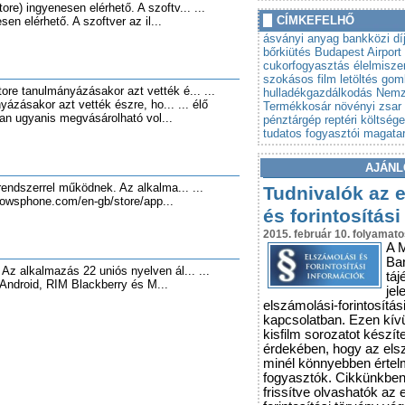
re) ingyenesen elérhető. A szoftv... ...
»
Autót venne? Lebuktathatj
CÍMKEFELHŐ
en elérhető. A szoftver az il...
»
Tovább szigorodnak az á
ásványi anyag
bankközi dí
vonatkozó szabályok
bőrkiütés
Budapest Airport
cukorfogyasztás
élelmisze
szokásos
film letöltés
gom
re tanulmányázásakor azt vették é... ...
hulladékgazdálkodás
Nemz
ázásakor azt vették észre, ho... ... élő
Termékkosár
növényi zsar
n ugyanis megvásárolható vol...
pénztárgép
reptéri költség
tudatos fogyasztói magata
AJÁNL
endszerrel működnek. Az alkalma... ...
Tudnivalók az 
dowsphone.com/en-gb/store/app...
és forintosítási
2015. február 10. folyamato
A 
Ba
Az alkalmazás 22 uniós nyelven ál... ...
táj
Android, RIM Blackberry és M...
jel
elszámolási-forintosítás
kapcsolatban. Ezen kív
kisfilm sorozatot készít
érdekében, hogy az els
minél könnyebben érte
fogyasztók. Cikkünkbe
frissítve olvashatók az 