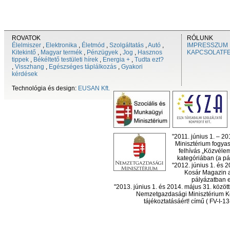
ROVATOK
RÓLUNK
Élelmiszer
,
Elektronika
,
Életmód
,
Szolgáltatás
,
Autó
,
IMPRESSZUM
Kitekintő
,
Magyar termék
,
Pénzügyek
,
Jog
,
Hasznos
KAPCSOLATF
tippek
,
Békéltető testületi hírek
,
Energia +
,
Tudta ezt?
,
Visszhang
,
Egészséges táplálkozás
,
Gyakori
kérdések
Technológia és design:
EUSAN Kft.
"2011. június 1. – 2
Minisztérium fogyas
felhívás „Közvéle
kategóriában (a pál
"2012. június 1. és 
Kosár Magazin a
pályázatban el
"2013. június 1. és 2014. május 31. köz
Nemzetgazdasági Minisztérium Ko
tájékoztatásáért! című ( FV-I-1