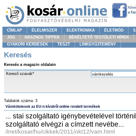
CÍMLAP
ÉLELMISZER
ELEKTRONIKA
ÉLETMÓD
S
JOG
HASZNOS TIPPEK
BÉKÉLTETŐ TESTÜLETI HÍREK
GYAKORI KÉRDÉSEK
TESZT
LINKGYÜJTEMÉNY
Keresés
Keresés a magazin oldalain
Kereső szavak*
Találatok száma: 3
Vámkötelesek az EU-n kívülről online rendelt termékek
... stai szolgáltató igénybevételével történ
szolgáltató elvégzi a címzett nevébe...
/inet/kosar/hu/cikkek/2011/okt12/vam.html