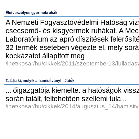
Életveszélyes gyermekruhák
A Nemzeti Fogyasztóvédelmi Hatóság vizs
csecsemő- és kisgyermek ruhákat. A Mech
Laboratórium az apró díszítések felerősíté
32 termék esetében végezte el, mely sor
kockázatot állapított meg.
/inet/kosar/hu/cikkek/2011/szeptember13/fullada
Találja ki, melyik a hamisítvány! - Játék
... őigazgatója kiemelte: a hatóságok viss
során talált, feltehetően szellemi tula...
/inet/kosar/hu/cikkek/2014/augusztus_14/hamisi