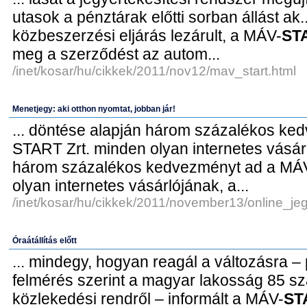
utasok a pénztárak előtti sorban állást ak.
közbeszerzési eljárás lezárult, a MÁV-
ST
meg a szerződést az autom...
/inet/kosar/hu/cikkek/2011/nov12/mav_start.html
Menetjegy: aki otthon nyomtat, jobban jár!
... döntése alapján három százalékos ke
START Zrt. minden olyan internetes vásárló
három százalékos kedvezményt ad a MÁ
olyan internetes vásárlójának, a...
/inet/kosar/hu/cikkek/2011/november13/online_je
Óraátállítás előtt
... mindegy, hogyan reagál a változásra –
felmérés szerint a magyar lakosság 85 szá..
közlekedési rendről – informált a MÁV-
ST