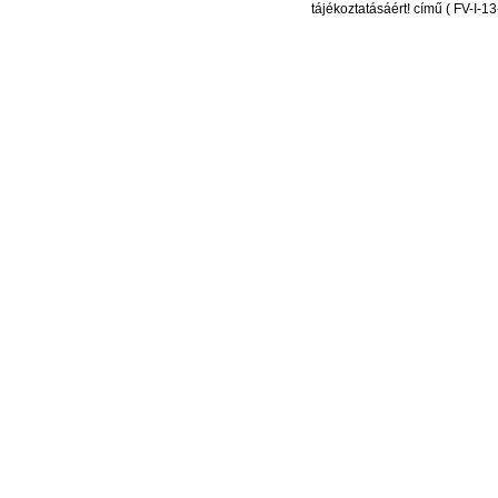
tájékoztatásáért! című ( FV-I-1