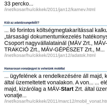
33 percko...
/inet/kosar/hu/cikkek/2011/jan12/karnev.html
Kiút az adatdzsungelből!?
... lió forintos költségmegtakarítással kal
„társasági dokumentumkezelés hatékonysá
Csoport nagyvállalatainál (MÁV Zrt., MÁV
TRAKCIÓ Zrt., MÁV-GÉPÉSZET Zrt., M...
/inet/kosar/hu/cikkek/2011/jan12/adatok.html
Hamarosan vonatjegyet is vehetünk mobillal
... ügyfelének a rendelkezésére áll majd, 
által üzemeltetett vonalakon. A von... ... 
majd, kizárólag a MÁV-
Start
Zrt. által üze
vonatje...
/inet/kosar/hu/cikkek/2011/marc12/mobil_vonat.ht