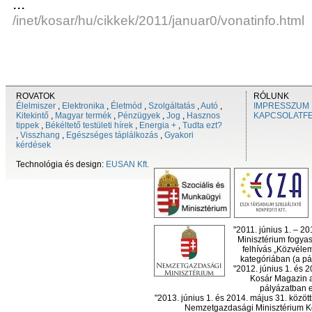
...
/inet/kosar/hu/cikkek/2011/januar0/vonatinfo.html
ROVATOK
RÓLUNK
Élelmiszer
,
Elektronika
,
Életmód
,
Szolgáltatás
,
Autó
,
IMPRESSZUM
Kitekintő
,
Magyar termék
,
Pénzügyek
,
Jog
,
Hasznos
KAPCSOLATF
tippek
,
Békéltető testületi hírek
,
Energia +
,
Tudta ezt?
,
Visszhang
,
Egészséges táplálkozás
,
Gyakori
kérdések
Technológia és design:
EUSAN Kft.
"2011. június 1. – 2
Minisztérium fogyas
felhívás „Közvéle
kategóriában (a pál
"2012. június 1. és 
Kosár Magazin a
pályázatban el
"2013. június 1. és 2014. május 31. köz
Nemzetgazdasági Minisztérium Ko