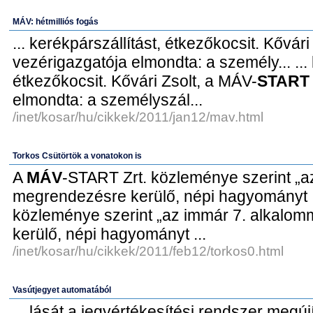
MÁV: hétmilliós fogás
... kerékpárszállítást, étkezőkocsit. Kővári
vezérigazgatója elmondta: a személy... ... 
étkezőkocsit. Kővári Zsolt, a MÁV-
START
elmondta: a személyszál...
/inet/kosar/hu/cikkek/2011/jan12/mav.html
Torkos Csütörtök a vonatokon is
A
MÁV
-START Zrt. közleménye szerint „a
megrendezésre kerülő, népi hagyományt .
közleménye szerint „az immár 7. alkalo
kerülő, népi hagyományt ...
/inet/kosar/hu/cikkek/2011/feb12/torkos0.html
Vasútjegyet automatából
... lását a jegyértékesítési rendszer megú