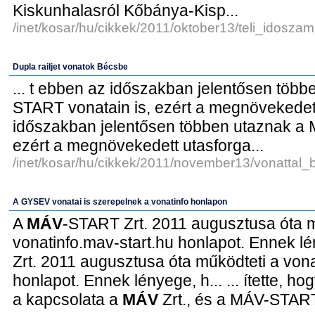
Kiskunhalasról Kőbánya-Kisp...
/inet/kosar/hu/cikkek/2011/oktober13/teli_idoszam
Dupla railjet vonatok Bécsbe
... t ebben az időszakban jelentősen töb
START vonatain is, ezért a megnövekedett u
időszakban jelentősen többen utaznak a
ezért a megnövekedett utasforga...
/inet/kosar/hu/cikkek/2011/november13/vonattal_
A GYSEV vonatai is szerepelnek a vonatinfo honlapon
A
MÁV
-START Zrt. 2011 augusztusa óta m
vonatinfo.mav-start.hu honlapot. Ennek lé
Zrt. 2011 augusztusa óta működteti a vona
honlapot. Ennek lényege, h... ... ítette, h
a kapcsolata a
MÁV
Zrt., és a MÁV-START