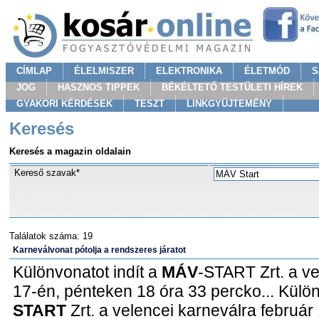
CÍMLAP
ÉLELMISZER
ELEKTRONIKA
ÉLETMÓD
S
JOG
HASZNOS TIPPEK
BÉKÉLTETŐ TESTÜLETI HÍREK
GYAKORI KÉRDÉSEK
TESZT
LINKGYÜJTEMÉNY
Keresés
Keresés a magazin oldalain
Kereső szavak*
Találatok száma: 19
Karneválvonat pótolja a rendszeres járatot
Különvonatot indít a
MÁV
-START Zrt. a ve
17-én, pénteken 18 óra 33 percko... Külön
START
Zrt. a velencei karneválra február