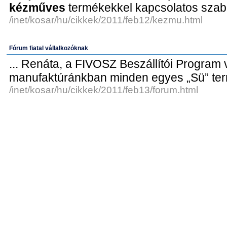
kézműves
termékekkel kapcsolatos szabá
/inet/kosar/hu/cikkek/2011/feb12/kezmu.html
Fórum fiatal vállalkozóknak
... Renáta, a FIVOSZ Beszállítói Program v
manufaktúránkban minden egyes „Sü” ter
/inet/kosar/hu/cikkek/2011/feb13/forum.html