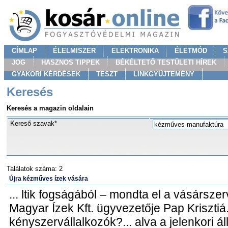
CÍMLAP
ÉLELMISZER
ELEKTRONIKA
ÉLETMÓD
S
JOG
HASZNOS TIPPEK
BÉKÉLTETŐ TESTÜLETI HÍREK
GYAKORI KÉRDÉSEK
TESZT
LINKGYÜJTEMÉNY
Keresés
Keresés a magazin oldalain
Kereső szavak*
Találatok száma: 2
Újra kézműves ízek vására
... ltik fogságából – mondta el a vásársz
Magyar Ízek Kft. ügyvezetője Pap Krisztiá.
kényszervállalkozók?... alva a jelenkori á