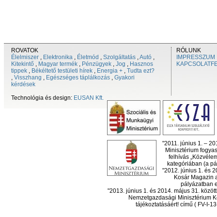
ROVATOK
RÓLUNK
Élelmiszer
,
Elektronika
,
Életmód
,
Szolgáltatás
,
Autó
,
IMPRESSZUM
Kitekintő
,
Magyar termék
,
Pénzügyek
,
Jog
,
Hasznos
KAPCSOLATF
tippek
,
Békéltető testületi hírek
,
Energia +
,
Tudta ezt?
,
Visszhang
,
Egészséges táplálkozás
,
Gyakori
kérdések
Technológia és design:
EUSAN Kft.
"2011. június 1. – 2
Minisztérium fogyas
felhívás „Közvéle
kategóriában (a pál
"2012. június 1. és 
Kosár Magazin a
pályázatban el
"2013. június 1. és 2014. május 31. köz
Nemzetgazdasági Minisztérium Ko
tájékoztatásáért! című ( FV-I-1