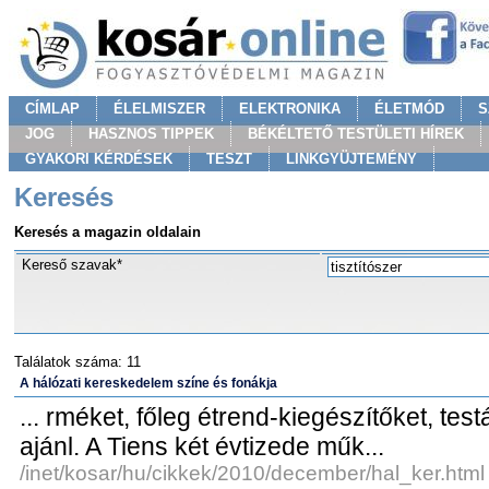
CÍMLAP
ÉLELMISZER
ELEKTRONIKA
ÉLETMÓD
S
JOG
HASZNOS TIPPEK
BÉKÉLTETŐ TESTÜLETI HÍREK
GYAKORI KÉRDÉSEK
TESZT
LINKGYÜJTEMÉNY
Keresés
Keresés a magazin oldalain
Kereső szavak*
Találatok száma: 11
A hálózati kereskedelem színe és fonákja
... rméket, főleg étrend-kiegészítőket, tes
ajánl. A Tiens két évtizede műk...
/inet/kosar/hu/cikkek/2010/december/hal_ker.html