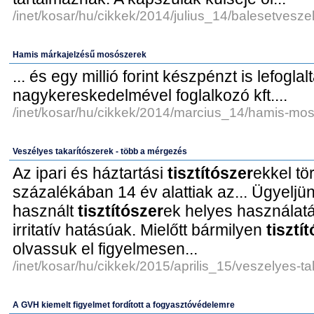
/inet/kosar/hu/cikkek/2014/julius_14/balesetvesz
Hamis márkajelzésű mosószerek
... és egy millió forint készpénzt is lefoglal
nagykereskedelmével foglalkozó kft....
/inet/kosar/hu/cikkek/2014/marcius_14/hamis-mo
Veszélyes takarítószerek - több a mérgezés
Az ipari és háztartási
tisztítószer
ekkel tö
százalékában 14 év alattiak az... Ügyeljün
használt
tisztítószer
ek helyes használatá
irritatív hatásúak. Mielőtt bármilyen
tisztí
olvassuk el figyelmesen...
/inet/kosar/hu/cikkek/2015/aprilis_15/veszelyes-ta
A GVH kiemelt figyelmet fordított a fogyasztóvédelemre