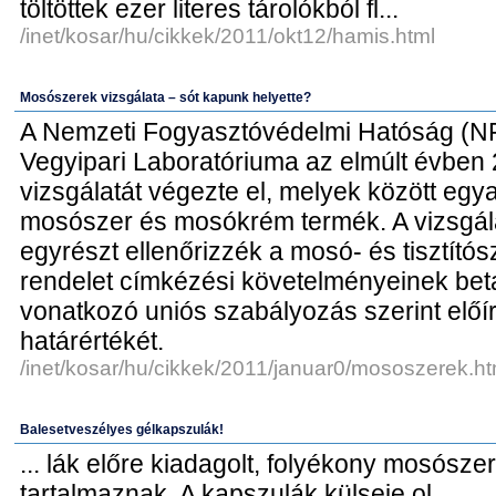
töltöttek ezer literes tárolókból fl...
/inet/kosar/hu/cikkek/2011/okt12/hamis.html
Mosószerek vizsgálata – sót kapunk helyette?
A Nemzeti Fogyasztóvédelmi Hatóság (NF
Vegyipari Laboratóriuma az elmúlt évben
vizsgálatát végezte el, melyek között egy
mosószer és mosókrém termék. A vizsgálat
egyrészt ellenőrizzék a mosó- és tisztító
rendelet címkézési követelményeinek beta
vonatkozó uniós szabályozás szerint előírt
határértékét.
/inet/kosar/hu/cikkek/2011/januar0/mososzerek.ht
Balesetveszélyes gélkapszulák!
... lák előre kiadagolt, folyékony mosószert
tartalmaznak. A kapszulák külseje ol...