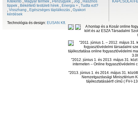
Kitekintő
,
Magyar termék
,
Pénzügyek
,
Jog
,
Hasznos
KAPCSOLATF
tippek
,
Békéltető testületi hírek
,
Energia +
,
Tudta ezt?
,
Visszhang
,
Egészséges táplálkozás
,
Gyakori
kérdések
Technológia és design:
EUSAN Kft.
A honlap és a Kosár online fog
kiírt és az ESZA Társadalmi Szol
"2011. június 1. – 2012. május 31.
fogyasztóvédelmi társadalmi sze
tájékoztatása online fogyasztóvédelmi mag
3.0
"2012. június 1. és 2013. május 31. kö
interneten – Online fogyasztóvédelmi c
"2013. június 1. és 2014. május 31. köz
Nemzetgazdasági Minisztérium Ko
tájékoztatásáért! című ( FV-I-1