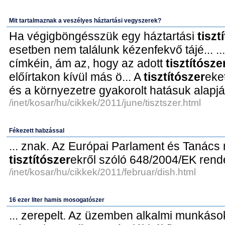
Mit tartalmaznak a veszélyes háztartási vegyszerek?
Ha végigböngésszük egy háztartási
tiszt
esetben nem találunk kézenfekvő tájé... 
címkéin, ám az, hogy az adott
tisztítósze
előírtakon kívül más ö... A
tisztítószer
eke
és a környezetre gyakorolt hatásuk alapjá
/inet/kosar/hu/cikkek/2011/june/tisztszer.html
Fékezett habzással
... znak. Az Európai Parlament és Tanács
tisztítószer
ekről szóló 648/2004/EK rendel
/inet/kosar/hu/cikkek/2011/februar/dish.html
16 ezer liter hamis mosogatószer
... zerepelt. Az üzemben alkalmi munkás