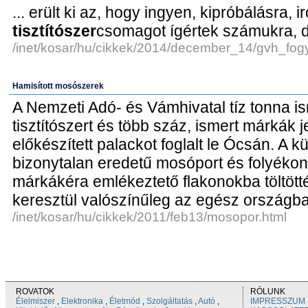
... erült ki az, hogy ingyen, kipróbálásra, i
tisztítószer
csomagot ígértek számukra, d
/inet/kosar/hu/cikkek/2014/december_14/gvh_fog
Hamisított mosószerek
A Nemzeti Adó- és Vámhivatal tíz tonna i
tisztítószert és több száz, ismert márkák jel
előkészített palackot foglalt le Ócsán. A kü
bizonytalan eredetű mosóport és folyéko
márkákéra emlékeztető flakonokba töltött
keresztül valószínűleg az egész országban
/inet/kosar/hu/cikkek/2011/feb13/mosopor.html
ROVATOK
RÓLUNK
Élelmiszer
,
Elektronika
,
Életmód
,
Szolgáltatás
,
Autó
,
IMPRESSZUM