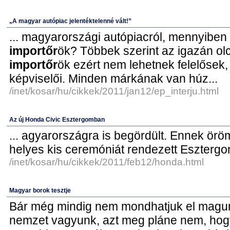
„A magyar autópiac jelentéktelenné vált!”
... magyarországi autópiacról, mennyiben 
importőr
ök? Többek szerint az igazán olc
importőr
ök ezért nem lehetnek felelősek,
képviselői. Minden márkának van húz...
/inet/kosar/hu/cikkek/2011/jan12/ep_interju.html
Az új Honda Civic Esztergomban
... agyarországra is begördült. Ennek ör
helyes kis ceremóniát rendezett Esztergo
/inet/kosar/hu/cikkek/2011/feb12/honda.html
Magyar borok tesztje
Bár még mindig nem mondhatjuk el magun
nemzet vagyunk, azt meg pláne nem, hogy