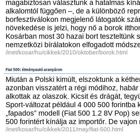
magabiztosan választunk a hatalmas kínál
alkalomtól függően –, de a különböző repr
borfesztiválokon megjelenő látogatók sz
növekedése is jelzi, hogy nő a borok ittho
Kosárban most 30 hazai bort teszteltünk s
nemzetközi bírálatokon elfogadott módsze
/inet/kosar/hu/cikkek/2010/oktober/borok.html
Fiat 500: élményautó aranyáron
Miután a Polski kimúlt, elszoktunk a kéthe
azonban visszatért a régi módihoz, habár 
alkottak az olaszok. Kicsit és drágát, teg
Sport-változat például 4 000 500 forintba 
„fapados” modell (Fiat 500 1.2 8V Pop) sem
500 forintért kínálja az importőr. De vajon
/inet/kosar/hu/cikkek/2011/may/fiat-500.html