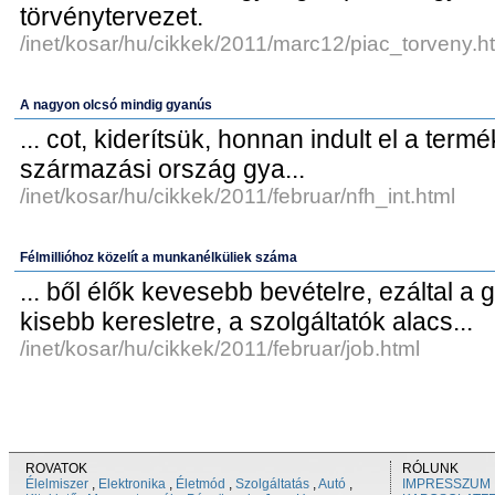
törvénytervezet.
/inet/kosar/hu/cikkek/2011/marc12/piac_torveny.h
A nagyon olcsó mindig gyanús
... cot, kiderítsük, honnan indult el a termé
származási ország gya...
/inet/kosar/hu/cikkek/2011/februar/nfh_int.html
Félmillióhoz közelít a munkanélküliek száma
... ből élők kevesebb bevételre, ezáltal a
kisebb keresletre, a szolgáltatók alacs...
/inet/kosar/hu/cikkek/2011/februar/job.html
ROVATOK
RÓLUNK
Élelmiszer
,
Elektronika
,
Életmód
,
Szolgáltatás
,
Autó
,
IMPRESSZUM