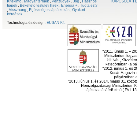
Kitekintő
,
Magyar termék
,
Pénzügyek
,
Jog
,
Hasznos
KAPCSOLATF
tippek
,
Békéltető testületi hírek
,
Energia +
,
Tudta ezt?
,
Visszhang
,
Egészséges táplálkozás
,
Gyakori
kérdések
Technológia és design:
EUSAN Kft.
"2011. június 1. – 2
Minisztérium fogyas
felhívás „Közvéle
kategóriában (a pál
"2012. június 1. és 
Kosár Magazin a
pályázatban el
"2013. június 1. és 2014. május 31. köz
Nemzetgazdasági Minisztérium Ko
tájékoztatásáért! című ( FV-I-1