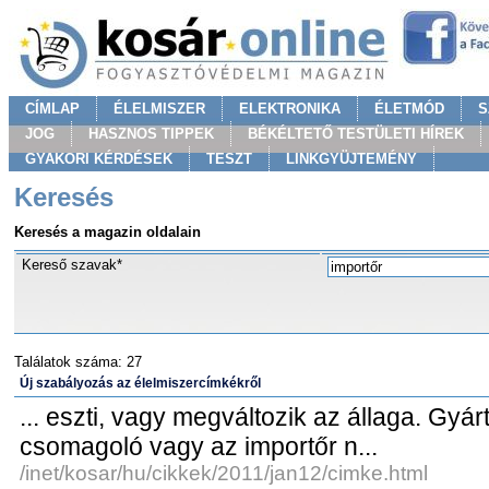
CÍMLAP
ÉLELMISZER
ELEKTRONIKA
ÉLETMÓD
S
JOG
HASZNOS TIPPEK
BÉKÉLTETŐ TESTÜLETI HÍREK
GYAKORI KÉRDÉSEK
TESZT
LINKGYÜJTEMÉNY
Keresés
Keresés a magazin oldalain
Kereső szavak*
Találatok száma: 27
Új szabályozás az élelmiszercímkékről
... eszti, vagy megváltozik az állaga. Gyár
csomagoló vagy az importőr n...
/inet/kosar/hu/cikkek/2011/jan12/cimke.html