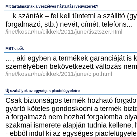
Mit tartalmaznak a veszélyes háztartási vegyszerek?
... k szánták – fel kell tüntetni a szállító (g
forgalmazó, stb.) nevét, címét, telefons...
/inet/kosar/hu/cikkek/2011/june/tisztszer.html
MBT cipők
... , aki egyben a termékek garanciáját is 
személyében bekövetkezett változás nem 
/inet/kosar/hu/cikkek/2011/june/cipo.html
Új szabályok az egységes piacfelügyeletre
Csak biztonságos termék hozható forga
gyártó köteles gondoskodni a termék bizt
a forgalmazó nem hozhat forgalomba olya
szakmai ismerete alapján tudnia kellene,
- ebből indul ki az egységes piacfelügyel