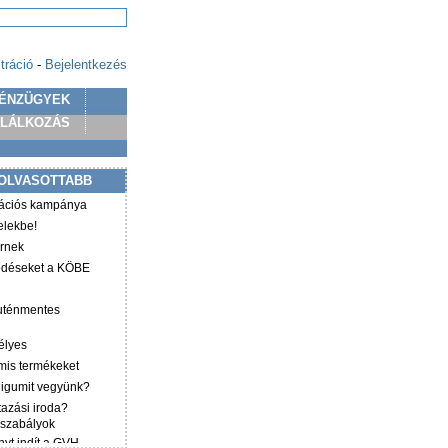
tráció
-
Bejelentkezés
ÉNZÜGYEK
PLÁLKOZÁS
OLVASOTTABB
mációs kampánya
elekbe!
irnek
ződéseket a KÖBE
luténmentes
élyes
mis termékeket
éligumit vegyünk?
tazási iroda?
 szabályok
yt indít a GVH