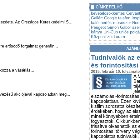
»
Autót venne? Lebuktathatj
CÍMKEFELHŐ
»
Tovább szigorodnak az á
bevételcsökkentés
Cervant
vonatkozó szabályok
Gellért
Google telefon
Insp
kezdete. Az Országos Kereskedelmi S...
kalóriaérték
mosószer
Norb
Peugeot
Simon Gábor
szé
kártya
Uni-Cub
uniós polgá
Központ
zöld áram
vre erősödő forgalmat generáln...
AJÁNL
Tudnivalók az 
és forintosítási
okozza a vásárlás...
2015. február 10. folyamato
A 
Ba
táj
jel
evezésű akciójával kapcsolatban meg...
elszámolási-forintosítás
kapcsolatban. Ezen kív
kisfilm sorozatot készít
érdekében, hogy az els
minél könnyebben érte
fogyasztók. Cikkünkbe
frissítve olvashatók az 
forintosítási törvény vé
kapcsolatos tudnivalók.