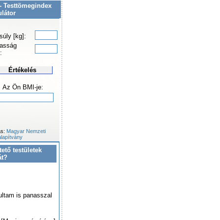
- Testtömegindex
ulátor
súly [kg]:
asság
:
Értékelés
Az Ön BMI-je:
ás:
Magyar Nemzeti
lapítvány
tető testületek
át?
ultam is panasszal