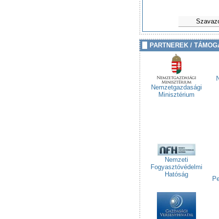
Szavaz
PARTNEREK / TÁMOG
Nemzetgazdasági
Minisztérium
Nemzeti
Fogyasztóvédelmi
Hatóság
Pe