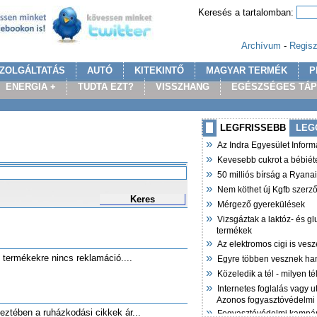
Keresés a tartalomban:
Archívum
-
Regisz
ZOLGÁLTATÁS
AUTÓ
KITEKINTŐ
MAGYAR TERMÉK
P
ENERGIA +
TUDTA EZT?
VISSZHANG
EGÉSZSÉGES TÁ
LEGFRISSEBB
LEG
»
Az Indra Egyesület Infor
»
Kevesebb cukrot a bébiét
»
50 milliós bírság a Ryana
»
Nem köthet új Kgfb szer
Keres
»
Mérgező gyerekülések
»
Vizsgáztak a laktóz- és g
termékek
»
Az elektromos cigi is vesz
»
t termékekre nincs reklamáció....
Egyre többen vesznek ha
»
Közeledik a tél - milyen t
»
Internetes foglalás vagy u
Azonos fogyasztóvédelmi
»
eztében a ruházkodási cikkek ár...
Fogyasztóvédelmi kampán