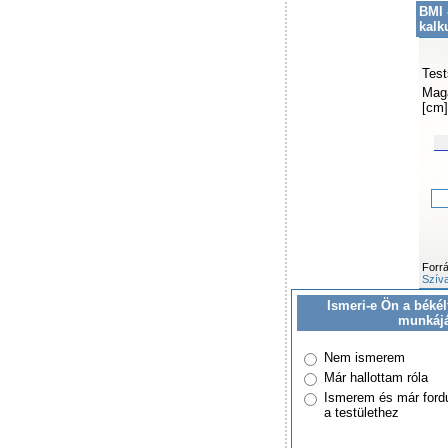
BMI 
kalk
Test
Mag
[cm]
Forr
Szíva
Ismeri-e Ön a békél
munkáj
Nem ismerem
Már hallottam róla
Ismerem és már ford
a testülethez