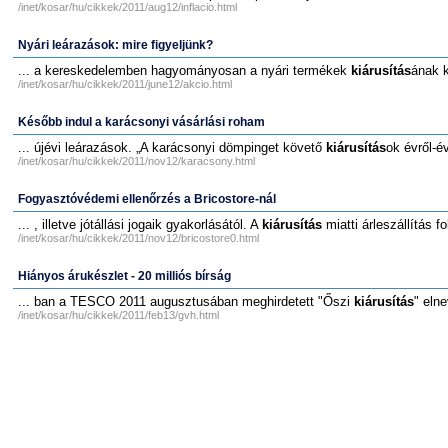
/inet/kosar/hu/cikkek/2011/aug12/inflacio.html
Nyári leárazások: mire figyeljünk?
... a kereskedelemben hagyományosan a nyári termékek
kiárusítás
ának 
/inet/kosar/hu/cikkek/2011/june12/akcio.html
Később indul a karácsonyi vásárlási roham
... újévi leárazások. „A karácsonyi dömpinget követő
kiárusítás
ok évről-é
/inet/kosar/hu/cikkek/2011/nov12/karacsony.html
Fogyasztóvédemi ellenőrzés a Bricostore-nál
... , illetve jótállási jogaik gyakorlásától. A
kiárusítás
miatti árleszállítás f
/inet/kosar/hu/cikkek/2011/nov12/bricostore0.html
Hiányos árukészlet - 20 milliós bírság
... ban a TESCO 2011 augusztusában meghirdetett "Őszi
kiárusítás
" eln
/inet/kosar/hu/cikkek/2011/feb13/gvh.html