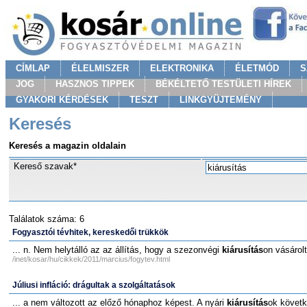
CÍMLAP
ÉLELMISZER
ELEKTRONIKA
ÉLETMÓD
S
JOG
HASZNOS TIPPEK
BÉKÉLTETŐ TESTÜLETI HÍREK
GYAKORI KÉRDÉSEK
TESZT
LINKGYÜJTEMÉNY
Keresés
Keresés a magazin oldalain
Kereső szavak*
Találatok száma: 6
Fogyasztói tévhitek, kereskedői trükkök
... n. Nem helytálló az az állítás, hogy a szezonvégi
kiárusítás
on vásárol
/inet/kosar/hu/cikkek/2011/marcius/fogytev.html
Júliusi infláció: drágultak a szolgáltatások
... a nem változott az előző hónaphoz képest. A nyári
kiárusítás
ok követk