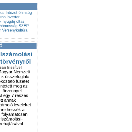
a a csalókat!
rubemutatókra
es Intézet
éhinség
iron
inverter
i
nyugdíj
oltás
lhámosság
SZÉP
r
Versenykultúra
Ó
elszámolási
 törvényről
san frissítve!
Magyar Nemzeti
nk összefoglaló
ékoztató füzetet
entetett meg az
i törvénnyel
ül egy 7 részes
ett annak
zámoló leveleket
lmezhessék a
n folyamatosan
elszámolási-
grehajtásával