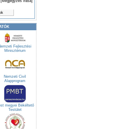
[Megjegyzés írása]
ok
ATÓK
Nemzeti Fejlesztési
Minisztérium
Nemzeti Civil
Alapprogram
st megyei Békéltető
Testület