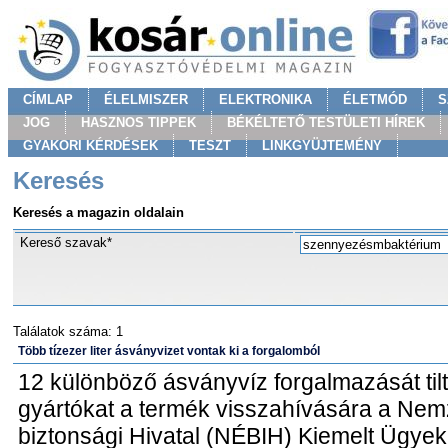
CÍMLAP
ÉLELMISZER
ELEKTRONIKA
ÉLETMÓD
S
JOG
HASZNOS TIPPEK
BÉKÉLTETŐ TESTÜLETI HÍREK
GYAKORI KÉRDÉSEK
TESZT
LINKGYÜJTEMÉNY
Keresés
Keresés a magazin oldalain
Kereső szavak*
Találatok száma: 1
Több tízezer liter ásványvizet vontak ki a forgalomból
12 különböző ásványvíz forgalmazását tilt
gyártókat a termék visszahívására a Nemz
biztonsági Hivatal (NÉBIH) Kiemelt Ügyek