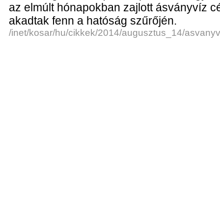
az elmúlt hónapokban zajlott ásványvíz c
akadtak fenn a hatóság szűrőjén.
/inet/kosar/hu/cikkek/2014/augusztus_14/asvanyv