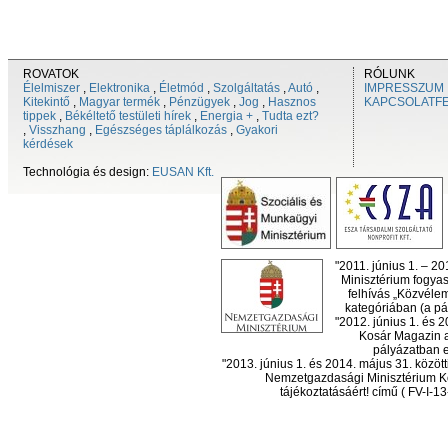
ROVATOK
RÓLUNK
Élelmiszer
,
Elektronika
,
Életmód
,
Szolgáltatás
,
Autó
,
IMPRESSZUM
Kitekintő
,
Magyar termék
,
Pénzügyek
,
Jog
,
Hasznos
KAPCSOLATF
tippek
,
Békéltető testületi hírek
,
Energia +
,
Tudta ezt?
,
Visszhang
,
Egészséges táplálkozás
,
Gyakori
kérdések
Technológia és design:
EUSAN Kft.
"2011. június 1. – 2
Minisztérium fogyas
felhívás „Közvéle
kategóriában (a pál
"2012. június 1. és 
Kosár Magazin a
pályázatban el
"2013. június 1. és 2014. május 31. köz
Nemzetgazdasági Minisztérium Ko
tájékoztatásáért! című ( FV-I-1