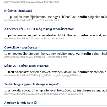
/inet/kosar/hu/cikkek/2011/june12/infarktus.html
Krónikus fáradtság?
... , pl. fej és izomfájdalommal. Az egyik „bűnös” az
inzulin
elégtelen műkö
/inet/kosar/hu/cikkek/2011/june12/untitled2.html
Alzheimer kór – A DDT még mindig szedi áldozatait
... patkányokkal végzett kísérletekben blokkolták az
inzulin
receptort, ez
/inet/kosar/hu/cikkek/2011/februar14/alzheimer.html
Csokoládé – a gyógyszer!
... ek kedvezőbb aterogén helyzetnek feleltek meg. Az
inzulin
szint mindk
/inet/kosar/hu/cikkek/2014/marcius_14/csokolade.html
Május 22 - elhízás elleni világnap
... lzott szénhidrát terhelés következtében kialakuló
inzulin
rezisztencia a
/inet/kosar/hu/cikkek/2014/majus_14/elhizas_elleni_nap_2014.html
Tévhit, hogy a gyümölcslé egészséges?
... antioxidánsokat, 3 hónap elteltével fokozódott az
inzulin
rezisztencia, é
/inet/kosar/hu/cikkek/2011/februar14/gyumolcslevek_veszelyei.html
A túl sok fehérje sem jó!