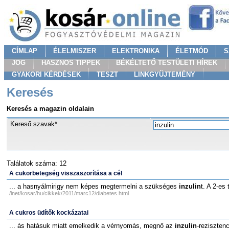
CÍMLAP
ÉLELMISZER
ELEKTRONIKA
ÉLETMÓD
S
JOG
HASZNOS TIPPEK
BÉKÉLTETŐ TESTÜLETI HÍREK
GYAKORI KÉRDÉSEK
TESZT
LINKGYÜJTEMÉNY
Keresés
Keresés a magazin oldalain
Kereső szavak*
Találatok száma: 12
A cukorbetegség visszaszorítása a cél
... a hasnyálmirigy nem képes megtermelni a szükséges
inzulin
t. A 2-es
/inet/kosar/hu/cikkek/2011/marc12/diabetes.html
A cukros üdítők kockázatai
... ás hatásuk miatt emelkedik a vérnyomás, megnő az
inzulin
-reziszten