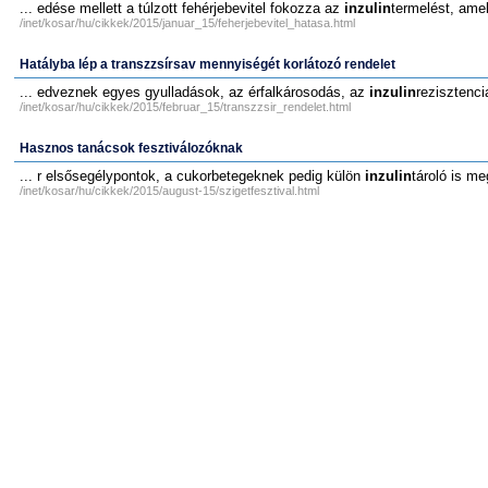
... edése mellett a túlzott fehérjebevitel fokozza az
inzulin
termelést, ame
/inet/kosar/hu/cikkek/2015/januar_15/feherjebevitel_hatasa.html
Hatályba lép a transzzsírsav mennyiségét korlátozó rendelet
... edveznek egyes gyulladások, az érfalkárosodás, az
inzulin
rezisztenci
/inet/kosar/hu/cikkek/2015/februar_15/transzzsir_rendelet.html
Hasznos tanácsok fesztiválozóknak
... r elsősegélypontok, a cukorbetegeknek pedig külön
inzulin
tároló is me
/inet/kosar/hu/cikkek/2015/august-15/szigetfesztival.html