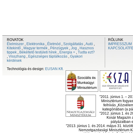
ROVATOK
RÓLUNK
Élelmiszer
,
Elektronika
,
Életmód
,
Szolgáltatás
,
Autó
,
IMPRESSZUM
Kitekintő
,
Magyar termék
,
Pénzügyek
,
Jog
,
Hasznos
KAPCSOLATF
tippek
,
Békéltető testületi hírek
,
Energia +
,
Tudta ezt?
,
Visszhang
,
Egészséges táplálkozás
,
Gyakori
kérdések
Technológia és design:
EUSAN Kft.
"2011. június 1. – 2
Minisztérium fogyas
felhívás „Közvéle
kategóriában (a pál
"2012. június 1. és 
Kosár Magazin a
pályázatban el
"2013. június 1. és 2014. május 31. köz
Nemzetgazdasági Minisztérium Ko