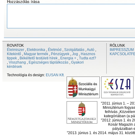
Hozzászólás írása
ROVATOK
RÓLUNK
Élelmiszer
,
Elektronika
,
Életmód
,
Szolgáltatás
,
Autó
,
IMPRESSZUM
Kitekintő
,
Magyar termék
,
Pénzügyek
,
Jog
,
Hasznos
KAPCSOLATF
tippek
,
Békéltető testületi hírek
,
Energia +
,
Tudta ezt?
,
Visszhang
,
Egészséges táplálkozás
,
Gyakori
kérdések
Technológia és design:
EUSAN Kft.
"2011. június 1. – 2
Minisztérium fogyas
felhívás „Közvéle
kategóriában (a pál
"2012. június 1. és 
Kosár Magazin a
pályázatban el
"2013. június 1. és 2014. május 31. köz