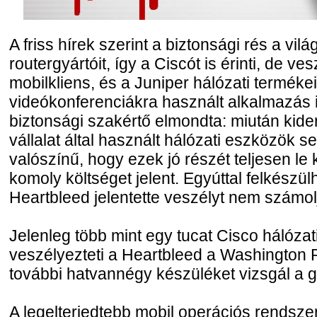
A friss hírek szerint a biztonsági rés a vi
routergyártóit, így a Ciscót is érinti, de v
mobilkliens, és a Juniper hálózati terméke
videókonferenciákra használt alkalmazás 
biztonsági szakértő elmondta: miután kider
vállalat által használt hálózati eszközök 
valószínű, hogy ezek jó részét teljesen le 
komoly költséget jelent. Egyúttal felkészül
Heartbleed jelentette veszélyt nem számol
Jelenleg több mint egy tucat Cisco hálózat
veszélyezteti a Heartbleed a Washington P
további hatvannégy készüléket vizsgál a g
A legelterjedtebb mobil operációs rendszer