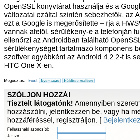
OpenSSL könyvtárat használja és a Goog
változatai ezáltal szintén sebezhetők, az A
ezt a Google is megerősítette – rja a HW
vannak afelől, sérülékeny-e a telefonján fu
ellenőrzi az Androidban található OpenSSL
sérülékenységet tartalmazó komponens be
szoftver egyébként az Android 4.2.2-t is s
HTC One X-en.
Megosztás:
Tweet
Nyomtatás
Küldés e-mailben
SZÓLJON HOZZÁ!
Tisztelt látogatónk!
Amennyiben szeretne
hozzászólni, jelentkezzen be, vagy ha m
hozzáféréssel, regisztráljon. [
Bejelentke
Felhasználó azonosító:
Jelszó: