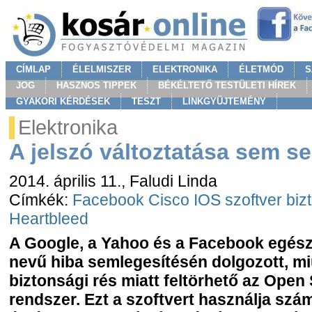
CÍMLAP
ÉLELMISZER
ELEKTRONIKA
ÉLETMÓD
S
JOG
HASZNOS TIPPEK
BÉKÉLTETŐ TESTÜLETI HÍREK
GYAKORI KÉRDÉSEK
TESZT
LINKGYÜJTEMÉNY
Elektronika
A jelszó változtatása sem se
2014. április 11.
, Faludi Linda
Címkék:
Facebook
Cisco
IOS
szoftver
biz
Heartbleed
A Google, a Yahoo és a Facebook egész
nevű hiba semlegesítésén dolgozott, miu
biztonsági rés miatt feltörhető az Open 
rendszer. Ezt a szoftvert használja számt