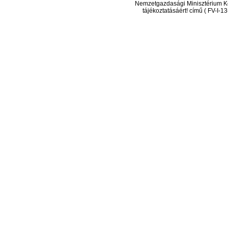
Nemzetgazdasági Minisztérium Ko
tájékoztatásáért! című ( FV-I-1