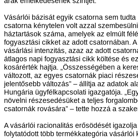
árak emelkedésének szintjét.
Vásárlói bázisát egyik csatorna sem tudta 
csatorna kénytelen volt azzal szembesüln
háztartások száma, amelyek az elmúlt fél
fogyasztási cikket az adott csatornában. A
vásárlási intenzitás, azaz az adott csatorn
átlagos napi fogyasztási cikk költése és e
kosárérték hajtja. „Összességében a keres
változott, az egyes csatornák piaci része
jelentősebb változás” – állítja az adatok al
Hungária ügyfélkapcsolati igazgatója. „Eg
növelni részesedésüket a teljes forgalomb
csatornák rovására” – tette hozzá a szak
A vásárlói racionalitás erősödését igazolj
folytatódott több termékkategória vásárlói