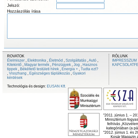
Jelszó:
Hozzászólás írása
ROVATOK
RÓLUNK
Élelmiszer
,
Elektronika
,
Életmód
,
Szolgáltatás
,
Autó
,
IMPRESSZUM
Kitekintő
,
Magyar termék
,
Pénzügyek
,
Jog
,
Hasznos
KAPCSOLATF
tippek
,
Békéltető testületi hírek
,
Energia +
,
Tudta ezt?
,
Visszhang
,
Egészséges táplálkozás
,
Gyakori
kérdések
Technológia és design:
EUSAN Kft.
"2011. június 1. – 2
Minisztérium fogyas
felhívás „Közvéle
kategóriában (a pál
"2012. június 1. és 
Kosár Magazin a