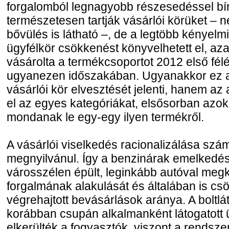
forgalomból legnagyobb részesedéssel bír
természetesen tartják vásárlói körüket –
bővülés is látható –, de a legtöbb kényelmi
ügyfélkör csökkenést könyvelhetett el, az
vásárolta a termékcsoportot 2012 első fél
ugyanezen időszakában. Ugyanakkor ez a
vásárlói kör elvesztését jelenti, hanem az
el az egyes kategóriákat, elsősorban azo
mondanak le egy-egy ilyen termékről.
A vásárlói viselkedés racionalizálása szá
megnyilvánul. Így a benzinárak emelkedése
városszélen épült, leginkább autóval meg
forgalmának alakulását és általában is cs
végrehajtott bevásárlások aránya. A boltl
korábban csupán alkalmanként látogatott 
elkerülték a fogyasztók, viszont a rendsze