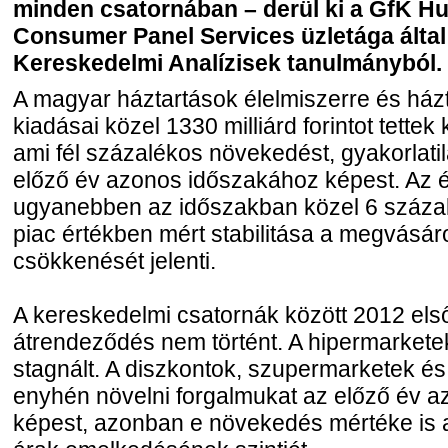
minden csatornában – derül ki a GfK Hu
Consumer Panel Services üzletága által 
Kereskedelmi Analízisek tanulmányból.
A magyar háztartások élelmiszerre és házta
kiadásai közel 1330 milliárd forintot tettek
ami fél százalékos növekedést, gyakorlatil
előző év azonos időszakához képest. Az é
ugyanebben az időszakban közel 6 százal
piac értékben mért stabilitása a megvásár
csökkenését jelenti.
A kereskedelmi csatornák között 2012 els
átrendeződés nem történt. A hipermarketek
stagnált. A diszkontok, szupermarketek és
enyhén növelni forgalmukat az előző év 
képest, azonban e növekedés mértéke is ali