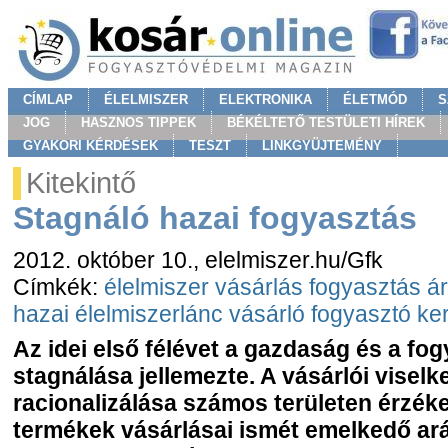
CÍMLAP
ÉLELMISZER
ELEKTRONIKA
ÉLETMÓD
S
JOG
HASZNOS TIPPEK
BÉKÉLTETŐ TESTÜLETI HÍREK
GYAKORI KÉRDÉSEK
TESZT
LINKGYÜJTEMÉNY
Kitekintő
Stagnáló hazai fogyasztás
2012. október 10.
, elelmiszer.hu/Gfk
Címkék:
élelmiszer
vásárlás
fogyasztás
á
hazai élelmiszerlánc
vásárló
fogyasztó
ke
Az idei első félévet a gazdaság és a fo
stagnálása jellemezte. A vásárlói visel
racionalizálása számos területen érzék
termékek vásárlásai ismét emelkedő ar