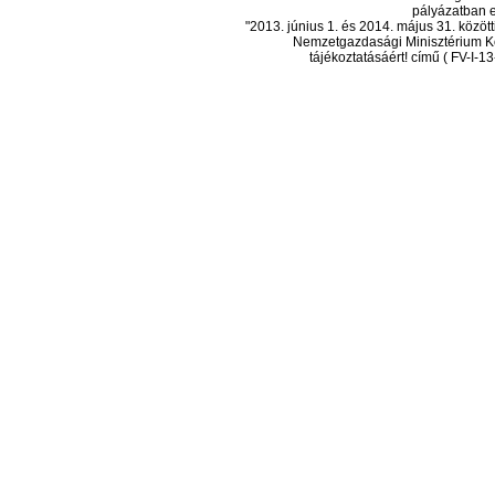
pályázatban el
"2013. június 1. és 2014. május 31. köz
Nemzetgazdasági Minisztérium Ko
tájékoztatásáért! című ( FV-I-1