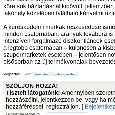
köre sok háztartásnál kibővült, jellemzően
lakóhely közelében található kényelmi üzlet
A kereskedelmi márkák részesedése ismét
minden csatornában: arányuk továbbra is 
intenzíven forgalmazó diszkontláncok es
a legtöbb csatornában – különösen a kisbo
szupermarketek esetében – jelentősen növ
elsősorban az új termékvonalak bevezet
Megosztás:
Tweet
Nyomtatás
Küldés e-mailben
SZÓLJON HOZZÁ!
Tisztelt látogatónk!
Amennyiben szeretne
hozzászólni, jelentkezzen be, vagy ha m
hozzáféréssel, regisztráljon. [
Bejelentke
Felhasználó azonosító: