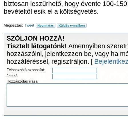
biztosan leszűrhető, hogy évente 100-150 mi
bevételtől esik el a költségvetés.
Megosztás:
Tweet
Nyomtatás
Küldés e-mailben
SZÓLJON HOZZÁ!
Tisztelt látogatónk!
Amennyiben szeretne
hozzászólni, jelentkezzen be, vagy ha m
hozzáféréssel, regisztráljon. [
Bejelentke
Felhasználó azonosító:
Jelszó:
Hozzászólás írása