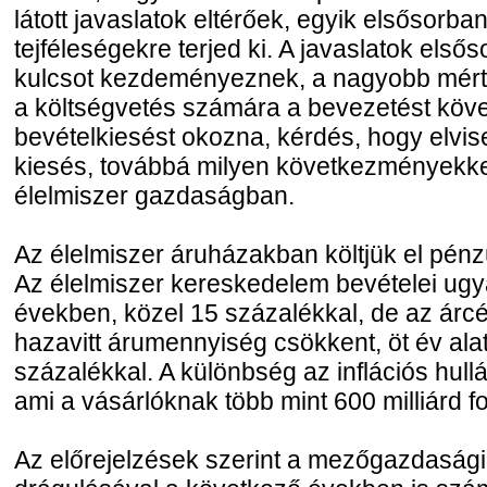
látott javaslatok eltérőek, egyik elsősorba
tejféleségekre terjed ki. A javaslatok els
kulcsot kezdeményeznek, a nagyobb mért
a költségvetés számára a bevezetést köv
bevételkiesést okozna, kérdés, hogy elvise
kiesés, továbbá milyen következményekke
élelmiszer gazdaságban.
Az élelmiszer áruházakban költjük el pén
Az élelmiszer kereskedelem bevételei ugy
években, közel 15 százalékkal, de az ár
hazavitt árumennyiség csökkent, öt év ala
százalékkal. A különbség az inflációs hull
ami a vásárlóknak több mint 600 milliárd fo
Az előrejelzések szerint a mezőgazdasági