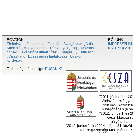
ROVATOK
RÓLUNK
Élelmiszer
,
Elektronika
,
Életmód
,
Szolgáltatás
,
Autó
,
IMPRESSZUM
Kitekintő
,
Magyar termék
,
Pénzügyek
,
Jog
,
Hasznos
KAPCSOLATF
tippek
,
Békéltető testületi hírek
,
Energia +
,
Tudta ezt?
,
Visszhang
,
Egészséges táplálkozás
,
Gyakori
kérdések
Technológia és design:
EUSAN Kft.
"2011. június 1. – 2
Minisztérium fogyas
felhívás „Közvéle
kategóriában (a pál
"2012. június 1. és 
Kosár Magazin a
pályázatban el
"2013. június 1. és 2014. május 31. köz
Nemzetgazdasági Minisztérium Ko