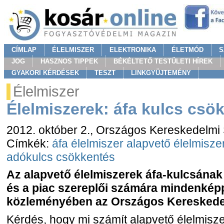
CÍMLAP
ÉLELMISZER
ELEKTRONIKA
ÉLETMÓD
S
JOG
HASZNOS TIPPEK
BÉKÉLTETŐ TESTÜLETI HÍREK
GYAKORI KÉRDÉSEK
TESZT
LINKGYÜJTEMÉNY
Élelmiszer
Élelmiszerek: áfa kulcs csö
2012. október 2.
, Országos Kereskedelmi
Címkék:
áfa
élelmiszer
alapvető élelmisze
adókulcs csökkentés
Az alapvető élelmiszerek áfa-kulcsának
és a piac szereplői számára mindenképp
közleményében az Országos Kereskede
Kérdés, hogy mi számít alapvető élelmisze