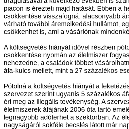
drágulásával a következő években is számo
piacon is érezteti majd hatását. Ebben a h
csökkentése visszafogná, alacsonyabb ár
várható további áremelkedési hullámot, e
csökkenhet is, ami a vásárlónak mindenk
A költségvetés hiányát idővel részben pót
csökkentése nyomán az élelmiszer fogya
nehezedne, a családok többet vásárolhat
áfa-kulcs mellett, mint a 27 százalékos es
Pótolná a költségvetés hiányát a feketézés
szervezet szerint ugyanis 5 százalékos áf
éri meg az illegális tevékenység. A szervez
élelmiszerek áfájának 2006 óta tartó emelé
legnagyobb adóterhet a szektorban. Az él
nagyságáról sokféle becslés látott már nap