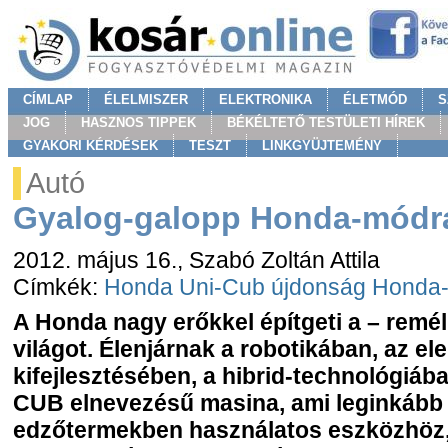
CÍMLAP
ÉLELMISZER
ELEKTRONIKA
ÉLETMÓD
S
JOG
HASZNOS TIPPEK
BÉKÉLTETŐ TESTÜLETI HÍREK
GYAKORI KÉRDÉSEK
TESZT
LINKGYÜJTEMÉNY
Autó
Gyalog-galopp Honda-módr
2012. május 16.
, Szabó Zoltán Attila
Címkék:
Honda
Uni-Cub
újdonság
Honda-
A Honda nagy erőkkel építgeti a – remél
világot. Élenjárnak a robotikában, az e
kifejlesztésében, a hibrid-technológiában
CUB elnevezésű masina, ami leginkább
edzőtermekben használatos eszközhöz,