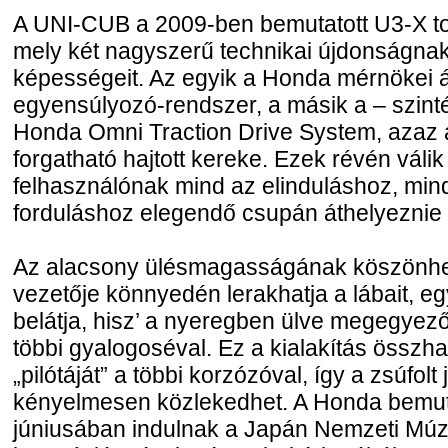
A UNI-CUB a 2009-ben bemutatott U3-X tov
mely két nagyszerű technikai újdonságnak
képességeit. Az egyik a Honda mérnökei ál
egyensúlyozó-rendszer, a másik a – szinté
Honda Omni Traction Drive System, azaz 
forgatható hajtott kereke. Ezek révén váli
felhasználónak mind az elinduláshoz, min
forduláshoz elegendő csupán áthelyeznie a
Az alacsony ülésmagasságának köszönh
vezetője könnyedén lerakhatja a lábait, eg
belátja, hisz’ a nyeregben ülve megegye
többi gyalogoséval. Ez a kialakítás öss
„pilótáját” a többi korzózóval, így a zsúfol
kényelmesen közlekedhet. A Honda bemuta
júniusában indulnak a Japán Nemzeti M