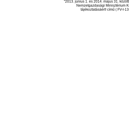
"2013. június 1. és 2014. május 31. köz
Nemzetgazdasági Minisztérium Ko
tájékoztatásáért! című ( FV-I-1