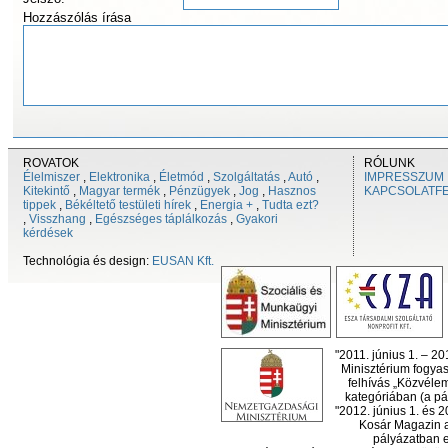
Hozzászólás írása
ROVATOK
RÓLUNK
Élelmiszer
,
Elektronika
,
Életmód
,
Szolgáltatás
,
Autó
,
IMPRESSZUM
Kitekintő
,
Magyar termék
,
Pénzügyek
,
Jog
,
Hasznos
KAPCSOLATF
tippek
,
Békéltető testületi hírek
,
Energia +
,
Tudta ezt?
,
Visszhang
,
Egészséges táplálkozás
,
Gyakori
kérdések
Technológia és design:
EUSAN Kft.
"2011. június 1. – 2
Minisztérium fogyas
felhívás „Közvéle
kategóriában (a pál
"2012. június 1. és 
Kosár Magazin a
pályázatban el