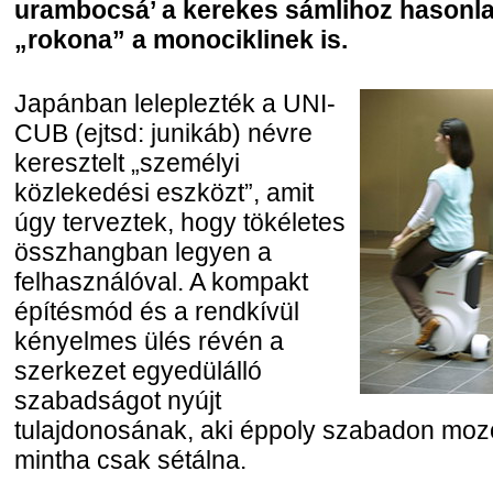
urambocsá’ a kerekes sámlihoz hasonla
„rokona” a monociklinek is.
Japánban leleplezték a UNI-
CUB (ejtsd: junikáb) névre
keresztelt „személyi
közlekedési eszközt”, amit
úgy terveztek, hogy tökéletes
összhangban legyen a
felhasználóval. A kompakt
építésmód és a rendkívül
kényelmes ülés révén a
szerkezet egyedülálló
szabadságot nyújt
tulajdonosának, aki éppoly szabadon moz
mintha csak sétálna.