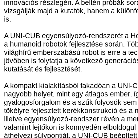
innovációs részlegén. A beltéri próbák so
vizsgálják majd a kutatók, hanem a különfé
is.
A UNI-CUB egyensúlyozó-rendszerét a Ho
a humanoid robotok fejlesztése során. Tö
világhírű emberszabású robot is erre a te
jövőben is folytatja a következő generáci
kutatását és fejlesztését.
A kompakt kialakításból fakadóan a UNI-CU
nagyobb helyet, mint egy átlagos ember, í
gyalogosforgalom és a szűk folyosók sem 
tökélyre fejlesztett kerékkonstrukció és a n
illetve egyensúlyozó-rendszer révén a m
valamint lejtőkön is könnyedén elboldogul 
áthelyezi súlypontját, a UNI-CUB beépített