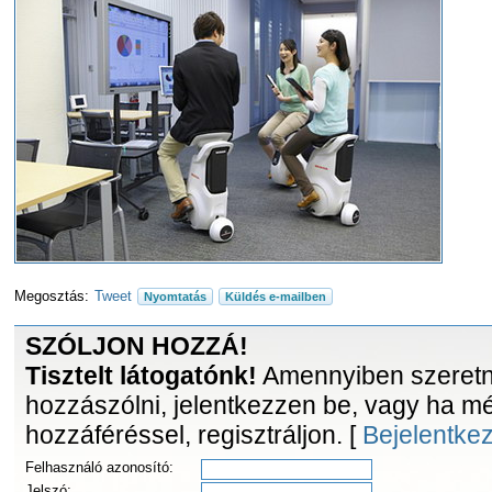
Megosztás:
Tweet
Nyomtatás
Küldés e-mailben
SZÓLJON HOZZÁ!
Tisztelt látogatónk!
Amennyiben szeretne
hozzászólni, jelentkezzen be, vagy ha m
hozzáféréssel, regisztráljon. [
Bejelentke
Felhasználó azonosító:
Jelszó: