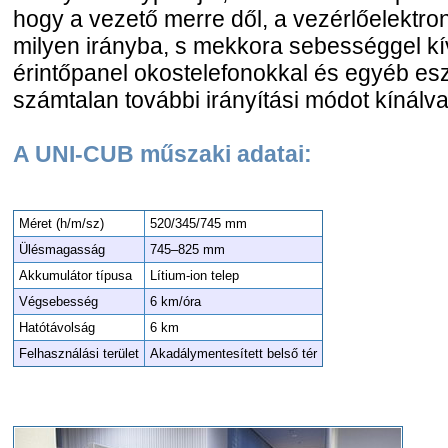
hogy a vezető merre dől, a vezérlőelektro
milyen irányba, s mekkora sebességgel kív
érintőpanel okostelefonokkal és egyéb esz
számtalan további irányítási módot kínálv
A UNI-CUB műszaki adatai:
Méret (h/m/sz)
520/345/745 mm
Ülésmagasság
745–825 mm
Akkumulátor típusa
Lítium-ion telep
Végsebesség
6 km/óra
Hatótávolság
6 km
Felhasználási terület
Akadálymentesített belső tér