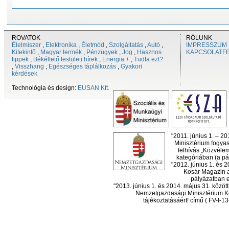
ROVATOK
RÓLUNK
Élelmiszer
,
Elektronika
,
Életmód
,
Szolgáltatás
,
Autó
,
IMPRESSZUM
Kitekintő
,
Magyar termék
,
Pénzügyek
,
Jog
,
Hasznos
KAPCSOLATF
tippek
,
Békéltető testületi hírek
,
Energia +
,
Tudta ezt?
,
Visszhang
,
Egészséges táplálkozás
,
Gyakori
kérdések
Technológia és design:
EUSAN Kft.
"2011. június 1. – 2
Minisztérium fogyas
felhívás „Közvéle
kategóriában (a pál
"2012. június 1. és 
Kosár Magazin a
pályázatban el
"2013. június 1. és 2014. május 31. köz
Nemzetgazdasági Minisztérium Ko
tájékoztatásáért! című ( FV-I-1