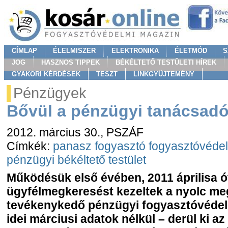
CÍMLAP
ÉLELMISZER
ELEKTRONIKA
ÉLETMÓD
S
JOG
HASZNOS TIPPEK
BÉKÉLTETŐ TESTÜLETI HÍREK
GYAKORI KÉRDÉSEK
TESZT
LINKGYÜJTEMÉNY
Pénzügyek
Bővül a pénzügyi tanácsadó
2012. március 30.
, PSZÁF
Címkék:
panasz
fogyasztó
fogyasztóvéde
pénzügyi békéltető testület
Működésük első évében, 2011 áprilisa ó
ügyfélmegkeresést kezeltek a nyolc m
tevékenykedő pénzügyi fogyasztóvédelm
idei márciusi adatok nélkül – derül ki az