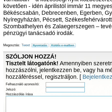
követően - idén áprilistól immár 11 megy
Békéscsabán, Debrecenben, Egerben, Győ
Nyíregyházán, Pécsett, Székesfehérvárot
Szombathelyen és Zalaegerszegen – tev
pénzügyi tanácsadó irodák.
Megosztás:
Tweet
Nyomtatás
Küldés e-mailben
SZÓLJON HOZZÁ!
Tisztelt látogatónk!
Amennyiben szeretne
hozzászólni, jelentkezzen be, vagy ha m
hozzáféréssel, regisztráljon. [
Bejelentke
Felhasználó azonosító:
Jelszó:
Hozzászólás írása