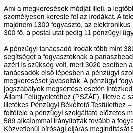
Ami a megkeresések módját illeti, a legtö
személyesen kereste fel az irodákat. A tel
majdnem 1300 fogyasztó, az elektronikus 
300 fő, a postai utat pedig 11 pénzügyi ügy
A pénzügyi tanácsadó irodák több mint 38
segítséget a fogyasztóknak a panaszbeadv
azért is szükség volt, mert 3020 esetben 
tanácsadók első lépésben a pénzügyi szol
megkeresését javasolták. A pénzügyi fog
jogszabályok megsértése esetén intézke
Állami Felügyeletéhez (PSZÁF), illetve a 
illetékes Pénzügyi Békéltető Testülethez 
feltétele a pénzügyi szolgáltató előzetes 
589 alkalommal irányították tovább a fogy
Közvetlenül bírósági eljárás megindítását