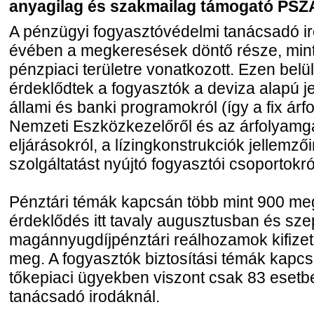
anyagilag és szakmailag támogató PSZ
A pénzügyi fogyasztóvédelmi tanácsadó 
évében a megkeresések döntő része, min
pénzpiaci területre vonatkozott. Ezen bel
érdeklődtek a fogyasztók a deviza alapú j
állami és banki programokról (így a fix árf
Nemzeti Eszközkezelőről és az árfolyamgát
eljárásokról, a lízingkonstrukciók jellemzői
szolgáltatást nyújtó fogyasztói csoportokró
Pénztári témák kapcsán több mint 900 me
érdeklődés itt tavaly augusztusban és sz
magánnyugdíjpénztári reálhozamok kifizet
meg. A fogyasztók biztosítási témák kapc
tőkepiaci ügyekben viszont csak 83 esetb
tanácsadó irodáknál.