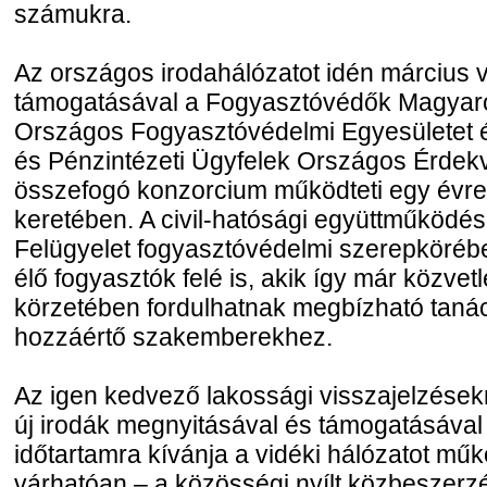
számukra.
Az országos irodahálózatot idén március
támogatásával a Fogyasztóvédők Magyaro
Országos Fogyasztóvédelmi Egyesületet és
és Pénzintézeti Ügyfelek Országos Érdek
összefogó konzorcium működteti egy évre
keretében. A civil-hatósági együttműköd
Felügyelet fogyasztóvédelmi szerepkörében
élő fogyasztók felé is, akik így már közvet
körzetében fordulhatnak megbízható tanác
hozzáértő szakemberekhez.
Az igen kedvező lakossági visszajelzésekr
új irodák megnyitásával és támogatásával
időtartamra kívánja a vidéki hálózatot műk
várhatóan – a közösségi nyílt közbeszerzés