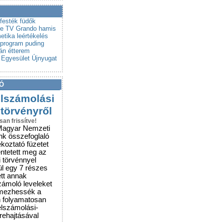
a a csalókat!
rubemutatókra
festék
füdők
le TV
Grando
hamis
etika
leértékelés
program
puding
án étterem
 Egyesület
Újnyugat
Ó
elszámolási
 törvényről
san frissítve!
Magyar Nemzeti
nk összefoglaló
ékoztató füzetet
entetett meg az
i törvénnyel
ül egy 7 részes
ett annak
zámoló leveleket
lmezhessék a
n folyamatosan
elszámolási-
grehajtásával