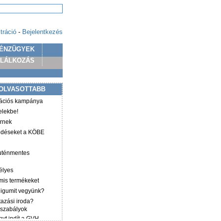
tráció
-
Bejelentkezés
ÉNZÜGYEK
PLÁLKOZÁS
OLVASOTTABB
mációs kampánya
elekbe!
irnek
ződéseket a KÖBE
luténmentes
élyes
mis termékeket
éligumit vegyünk?
tazási iroda?
 szabályok
yt indít a GVH