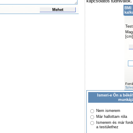
kapcsolatos tudnivalók.
BMI 
Mehet
kalk
Test
Mag
[cm]
Forr
Szíva
Ismeri-e Ön a békél
munkáj
Nem ismerem
Már hallottam róla
Ismerem és már ford
a testülethez