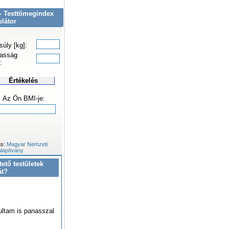
- Testtömegindex
ulátor
súly [kg]:
asság
:
Értékelés
Az Ön BMI-je:
ás:
Magyar Nemzeti
lapítvány
tető testületek
át?
ultam is panasszal