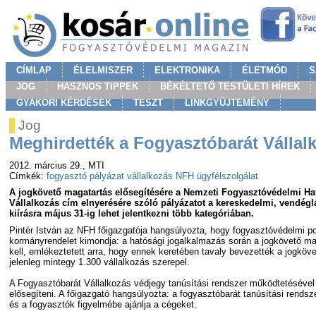
CÍMLAP
ÉLELMISZER
ELEKTRONIKA
ÉLETMÓD
S
JOG
HASZNOS TIPPEK
BÉKÉLTETŐ TESTÜLETI HÍREK
GYAKORI KÉRDÉSEK
TESZT
LINKGYÜJTEMÉNY
Jog
Meghirdették a Fogyasztóbarát Vállal
2012. március 29.
, MTI
Címkék:
fogyasztó
pályázat
vállalkozás
NFH
ügyfélszolgálat
A jogkövető magatartás elősegítésére a Nemzeti Fogyasztóvédelmi Ha
Vállalkozás cím elnyerésére szóló pályázatot a kereskedelmi, vendégl
kiírásra május 31-ig lehet jelentkezni több kategóriában.
Pintér István az NFH főigazgatója hangsúlyozta, hogy fogyasztóvédelmi po
kormányrendelet kimondja: a hatósági jogalkalmazás során a jogkövető mag
kell, emlékeztetett arra, hogy ennek keretében tavaly bevezették a jogkövet
jelenleg mintegy 1.300 vállalkozás szerepel.
A Fogyasztóbarát Vállalkozás védjegy tanúsítási rendszer működtetésével
elősegíteni. A főigazgató hangsúlyozta: a fogyasztóbarát tanúsítási rendsz
és a fogyasztók figyelmébe ajánlja a cégeket.