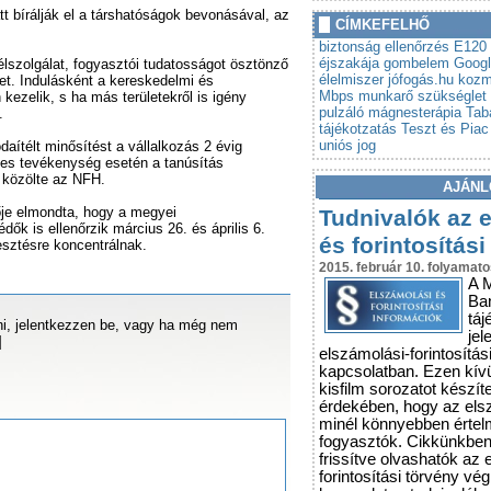
»
t bírálják el a társhatóságok bevonásával, az
Autót venne? Lebuktathatj
CÍMKEFELHŐ
»
Tovább szigorodnak az á
biztonság ellenőrzés
E120 
vonatkozó szabályok
éjszakája
gombelem
Goog
élszolgálat, fogyasztói tudatosságot ösztönző
élelmiszer
jófogás.hu
kozm
het. Indulásként a kereskedelmi és
Mbps
munkarő szükséglet
kezelik, s ha más területekről is igény
pulzáló mágnesterápia
Tab
.
tájékotzatás
Teszt és Piac
uniós jog
daítélt minősítést a vállalkozás 2 évig
étes tevékenység esetén a tanúsítás
- közölte az NFH.
AJÁNL
ője elmondta, hogy a megyei
Tudnivalók az 
k is ellenőrzik március 26. és április 6.
és forintosítási
esztésre koncentrálnak.
2015. február 10. folyamato
A 
Ba
táj
i, jelentkezzen be, vagy ha még nem
jel
]
elszámolási-forintosítás
kapcsolatban. Ezen kív
kisfilm sorozatot készít
érdekében, hogy az els
minél könnyebben érte
fogyasztók. Cikkünkbe
frissítve olvashatók az 
forintosítási törvény vé