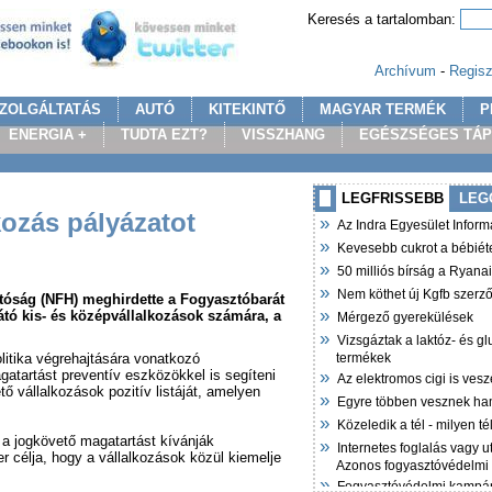
Keresés a tartalomban:
Archívum
-
Regisz
ZOLGÁLTATÁS
AUTÓ
KITEKINTŐ
MAGYAR TERMÉK
P
ENERGIA +
TUDTA EZT?
VISSZHANG
EGÉSZSÉGES TÁ
LEGFRISSEBB
LEG
kozás pályázatot
»
Az Indra Egyesület Infor
»
Kevesebb cukrot a bébiét
»
50 milliós bírság a Ryana
»
Nem köthet új Kgfb szer
tóság (NFH) meghirdette a Fogyasztóbarát
»
átó kis- és középvállalkozások számára, a
Mérgező gyerekülések
»
Vizsgáztak a laktóz- és g
litika végrehajtására vonatkozó
termékek
»
atartást preventív eszközökkel is segíteni
Az elektromos cigi is vesz
ő vállalkozások pozitív listáját, amelyen
»
Egyre többen vesznek ha
»
Közeledik a tél - milyen t
 a jogkövető magatartást kívánják
»
Internetes foglalás vagy u
er célja, hogy a vállalkozások közül kiemelje
Azonos fogyasztóvédelmi
»
Fogyasztóvédelmi kampán