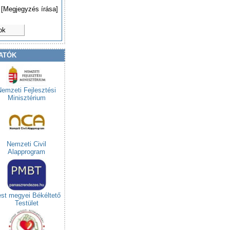
[Megjegyzés írása]
ok
ATÓK
Nemzeti Fejlesztési
Minisztérium
Nemzeti Civil
Alapprogram
st megyei Békéltető
Testület