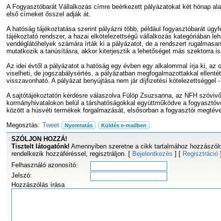
A Fogyasztóbarát Vállalkozás címre beérkezett pályázatokat két hónap alat
első címeket ősszel adják át.
A hatóság tájékoztatása szerint pályázni több, például fogyasztóbarát ügyf
tájékoztató rendszer, a hazai elkötelezettségű vállalkozás kategóriában le
vendéglátóhelyek számára írták ki a pályázatot, de a rendszert rugalmasan 
mutatkozik a tanúsításra, akkor kiterjesztik a lehetőséget más szektorra is
Az idei évtől a pályázatot a hatóság egy évben egy alkalommal írja ki, az o
viselheti, de jogszabálysértés, a pályázatban megfogalmazottakkal ellent
visszavonható. A pályázat benyújtása nem jár díjfizetési kötelezettséggel 
A sajtótájékoztatón kérdésre válaszolva Fülöp Zsuzsanna, az NFH szóviv
kormányhivatalokon belül a társhatóságokkal együttműködve a fogyasztóvédő
között a húsvéti termékek forgalmazását, elsősorban a fogyasztói megtév
Megosztás:
Tweet
Nyomtatás
Küldés e-mailben
SZÓLJON HOZZÁ!
Tisztelt látogatónk!
Amennyiben szeretne a cikk tartalmához hozzászóln
rendelkezik hozzáféréssel, regisztráljon. [
Bejelentkezés
] [
Regisztráció
Felhasználó azonosító:
Jelszó:
Hozzászólás írása