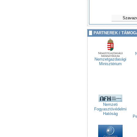
Szavaz
PARTNEREK / TÁMOG
Nemzetgazdasági
Minisztérium
Nemzeti
Fogyasztóvédelmi
Hatóság
Pe