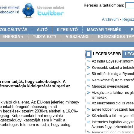
Keresés a tartalomban:
Archívum
-
Regisz
ZOLGÁLTATÁS
AUTÓ
KITEKINTŐ
MAGYAR TERMÉK
P
ENERGIA +
TUDTA EZT?
VISSZHANG
EGÉSZSÉGES TÁ
LEGFRISSEBB
LEG
»
Az Indra Egyesület Infor
»
Kevesebb cukrot a bébiét
»
50 milliós bírság a Ryana
»
Nem köthet új Kgfb szer
n nem tudják, hogy cukorbetegek. A
»
tesz-stratégia kidolgozását sürgeti az
Mérgező gyerekülések
»
Vizsgáztak a laktóz- és g
termékek
»
iváltó oka lehet. Az EU-ban jelenleg mintegy
Az elektromos cigi is vesz
re inkább öregedő népesség miatt.
»
Egyre többen vesznek ha
becslések szerint 2030-ra elérheti a 16,6%-
»
tegség. Kétpercenként hal meg valaki
Közeledik a tél - milyen t
egészségügyi kasszáját sem kíméli: a
»
Internetes foglalás vagy u
orbetegek fele nem is tudja, hogy beteg.
Azonos fogyasztóvédelmi
»
Fogyasztóvédelmi kampán