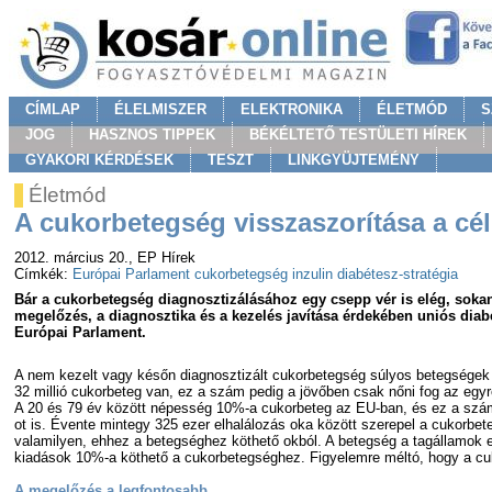
CÍMLAP
ÉLELMISZER
ELEKTRONIKA
ÉLETMÓD
S
JOG
HASZNOS TIPPEK
BÉKÉLTETŐ TESTÜLETI HÍREK
GYAKORI KÉRDÉSEK
TESZT
LINKGYÜJTEMÉNY
Életmód
A cukorbetegség visszaszorítása a cél
2012. március 20.
, EP Hírek
Címkék:
Európai Parlament
cukorbetegség
inzulin
diabétesz-stratégia
Bár a cukorbetegség diagnosztizálásához egy csepp vér is elég, soka
megelőzés, a diagnosztika és a kezelés javítása érdekében uniós diabé
Európai Parlament.
A nem kezelt vagy későn diagnosztizált cukorbetegség súlyos betegségek k
32 millió cukorbeteg van, ez a szám pedig a jövőben csak nőni fog az egy
A 20 és 79 év között népesség 10%-a cukorbeteg az EU-ban, és ez a szám 
ot is. Évente mintegy 325 ezer elhalálozás oka között szerepel a cukorbe
valamilyen, ehhez a betegséghez köthető okból. A betegség a tagállamok 
kiadások 10%-a köthető a cukorbetegséghez. Figyelemre méltó, hogy a cuk
A megelőzés a legfontosabb