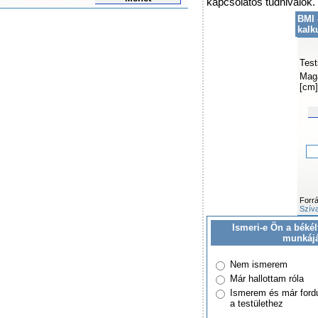
kapcsolatos tudnivalók.
BMI 
kalk
Test
Mag
[cm]
Forr
Szíva
Ismeri-e Ön a békél
munkáj
Nem ismerem
Már hallottam róla
Ismerem és már ford
a testülethez