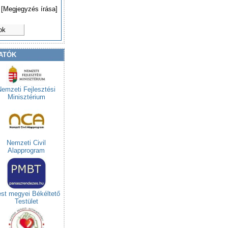
[Megjegyzés írása]
ok
ATÓK
Nemzeti Fejlesztési
Minisztérium
Nemzeti Civil
Alapprogram
st megyei Békéltető
Testület