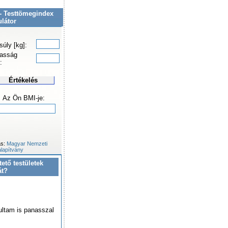
- Testtömegindex
ulátor
súly [kg]:
asság
:
Értékelés
Az Ön BMI-je:
ás:
Magyar Nemzeti
lapítvány
tető testületek
át?
ultam is panasszal