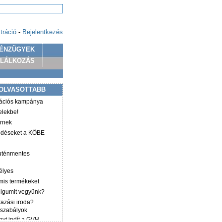
tráció
-
Bejelentkezés
ÉNZÜGYEK
PLÁLKOZÁS
OLVASOTTABB
mációs kampánya
elekbe!
irnek
ződéseket a KÖBE
luténmentes
élyes
mis termékeket
éligumit vegyünk?
tazási iroda?
 szabályok
yt indít a GVH