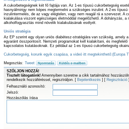
A cukorbetegségnek két fő fajtája van. Az 1-es típusú cukorbetegség ese
hasnyálmirigy nem képes megtermelni a szükséges inzulint. A 2-es típusú 
inzulintermelés, de az vagy elégtelen, vagy nem reagál rá a szervezet. A 
kialakulása viszont egészséges életmóddal megelőzhető. A dohányzás, a 
alkoholfogyasztás mind növelik kialakulásának esélyét.
Uniós stratégia
Az EP szerint egy olyan uniós diabétesz-stratégiára van szükség, amely a
egyaránt összpontosít. Nemzeti programokat kell kialakítani, és megfelelő f
kapcsolatos kutatásoknak. Ez például az 1-es típusú cukorbetegség okaina
Cukorbetegség, korunk egyik csapása, a videó itt megtekinthető:(Europa T
Megosztás:
Tweet
Nyomtatás
Küldés e-mailben
SZÓLJON HOZZÁ!
Tisztelt látogatónk!
Amennyiben szeretne a cikk tartalmához hozzászóln
rendelkezik hozzáféréssel, regisztráljon. [
Bejelentkezés
] [
Regisztráció
Felhasználó azonosító:
Jelszó:
Hozzászólás írása