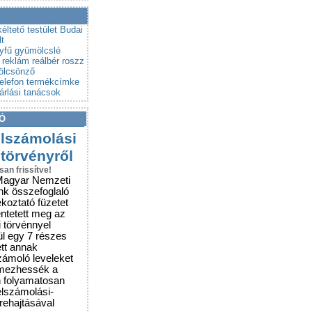
a a csalókat!
rubemutatókra
éltető testület
Budai
lt
yfű
gyümölcslé
 reklám
reálbér
roszz
ölcsönző
telefon
termékcímke
árlási tanácsok
Ó
elszámolási
 törvényről
san frissítve!
Magyar Nemzeti
nk összefoglaló
ékoztató füzetet
entetett meg az
i törvénnyel
ül egy 7 részes
ett annak
zámoló leveleket
lmezhessék a
n folyamatosan
elszámolási-
grehajtásával