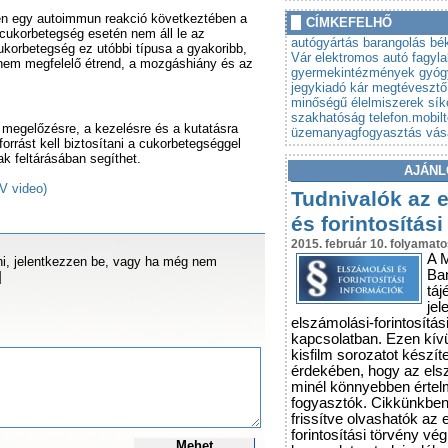
»
Autót venne? Lebuktathatj
tén egy autoimmun reakció következtében a
CÍMKEFELHŐ
»
cukorbetegség esetén nem áll le az
Tovább szigorodnak az á
autógyártás
barangolás
bék
cukorbetegség ez utóbbi típusa a gyakoribb,
vonatkozó szabályok
Vár
elektromos autó
fagyla
nem megfelelő étrend, a mozgáshiány és az
gyermekintézmények
gyóg
jegykiadó
kár
megtévesztő
minőségű élelmiszerek
sík
szakhatóság
telefon.mobil
 megelőzésre, a kezelésre és a kutatásra
üzemanyagfogyasztás
vás
orrást kell biztosítani a cukorbetegséggel
k feltárásában segíthet.
AJÁNL
V video)
Tudnivalók az 
és forintosítási
2015. február 10. folyamato
A 
i, jelentkezzen be, vagy ha még nem
Ba
]
táj
jel
elszámolási-forintosítás
kapcsolatban. Ezen kív
kisfilm sorozatot készít
érdekében, hogy az els
minél könnyebben érte
fogyasztók. Cikkünkbe
frissítve olvashatók az 
forintosítási törvény vé
Mehet