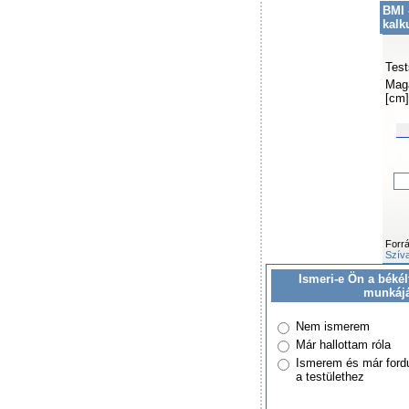
BMI 
kalk
Test
Mag
[cm]
Forr
Szíva
Ismeri-e Ön a békél
munkáj
Nem ismerem
Már hallottam róla
Ismerem és már ford
a testülethez