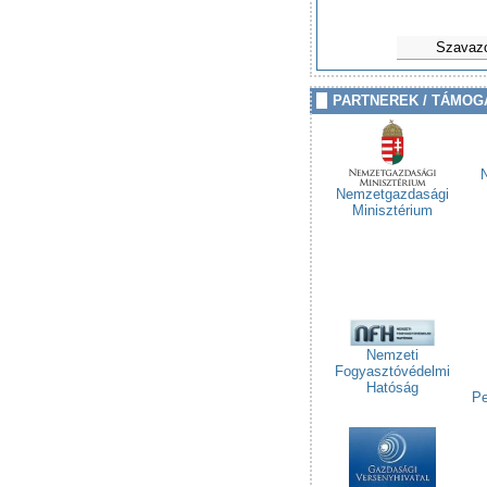
Szavaz
PARTNEREK / TÁMOG
Nemzetgazdasági
Minisztérium
Nemzeti
Fogyasztóvédelmi
Hatóság
Pe