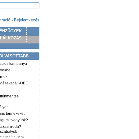
tráció
-
Bejelentkezés
ÉNZÜGYEK
PLÁLKOZÁS
OLVASOTTABB
mációs kampánya
elekbe!
irnek
ződéseket a KÖBE
luténmentes
élyes
mis termékeket
éligumit vegyünk?
tazási iroda?
 szabályok
yt indít a GVH