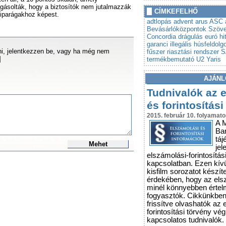
»
gásolták, hogy a biztosítók nem jutalmazzák
Autót venne? Lebuktathatj
CÍMKEFELHŐ
 iparágakhoz képest.
»
Tovább szigorodnak az á
adtlopás
advent
arus
ASC
vonatkozó szabályok
Bevásárlóközpontok Szöv
Concordia
drágulás
euró hi
garanci
illegális húsfeldolg
i, jelentkezzen be, vagy ha még nem
fűszer
riasztási rendszer
S
]
termékbemutató
U2
Yaris
AJÁNL
Tudnivalók az 
és forintosítási
2015. február 10. folyamato
A 
Ba
táj
Mehet
jel
elszámolási-forintosítás
kapcsolatban. Ezen kív
kisfilm sorozatot készít
érdekében, hogy az els
minél könnyebben érte
fogyasztók. Cikkünkbe
frissítve olvashatók az 
forintosítási törvény vé
kapcsolatos tudnivalók.