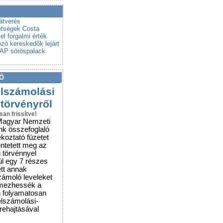
a a csalókat!
rubemutatókra
átverés
etségek
Costa
tel
forgalmi érték
ozó
kereskedők
lejárt
AP
söröspalack
Ó
elszámolási
 törvényről
san frissítve!
Magyar Nemzeti
nk összefoglaló
ékoztató füzetet
entetett meg az
i törvénnyel
ül egy 7 részes
ett annak
zámoló leveleket
lmezhessék a
n folyamatosan
elszámolási-
grehajtásával