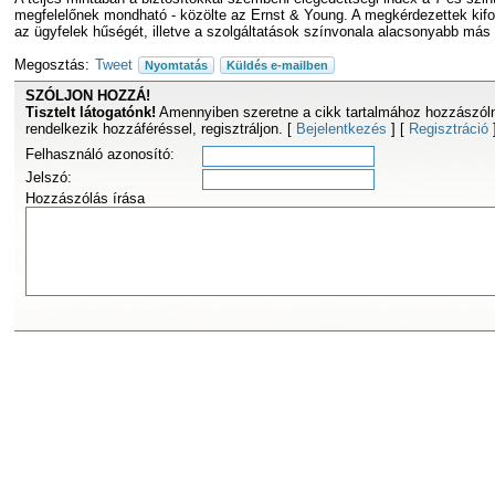
megfelelőnek mondható - közölte az Ernst & Young. A megkérdezettek kifo
az ügyfelek hűségét, illetve a szolgáltatások színvonala alacsonyabb más
Megosztás:
Tweet
Nyomtatás
Küldés e-mailben
SZÓLJON HOZZÁ!
Tisztelt látogatónk!
Amennyiben szeretne a cikk tartalmához hozzászóln
rendelkezik hozzáféréssel, regisztráljon. [
Bejelentkezés
] [
Regisztráció
Felhasználó azonosító:
Jelszó:
Hozzászólás írása