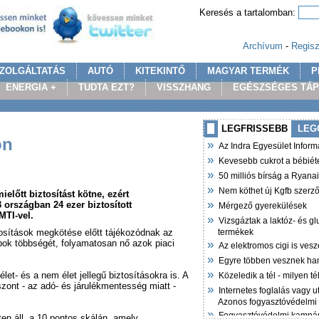
Keresés a tartalomban:
Archívum
-
Regisz
ZOLGÁLTATÁS
AUTÓ
KITEKINTŐ
MAGYAR TERMÉK
P
ENERGIA +
TUDTA EZT?
VISSZHANG
EGÉSZSÉGES TÁ
LEGFRISSEBB
LEG
on
»
Az Indra Egyesület Infor
»
Kevesebb cukrot a bébiét
»
50 milliós bírság a Ryana
»
Nem köthet új Kgfb szer
előtt biztosítást kötne, ezért
»
3 országban 24 ezer biztosított
Mérgező gyerekülések
MTI-vel.
»
Vizsgáztak a laktóz- és g
tosítások megkötése előtt tájékozódnak az
termékek
»
pok többségét, folyamatosan nő azok piaci
Az elektromos cigi is vesz
»
Egyre többen vesznek ha
»
let- és a nem élet jellegű biztosításokra is. A
Közeledik a tél - milyen t
szont - az adó- és járulékmentesség miatt -
»
Internetes foglalás vagy u
Azonos fogyasztóvédelmi
»
Fogyasztóvédelmi kampán
ten áll, a 10 pontos skálán, amely