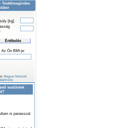
- Testtömegindex
ulátor
súly [kg]:
asság
:
Értékelés
Az Ön BMI-je:
ás:
Magyar Nemzeti
lapítvány
tető testületek
át?
ultam is panasszal