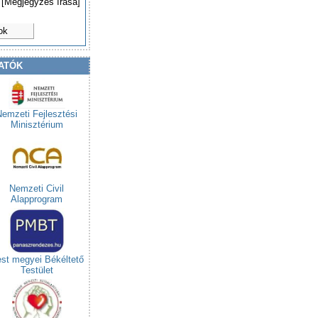
[Megjegyzés írása]
ok
ATÓK
Nemzeti Fejlesztési
Minisztérium
Nemzeti Civil
Alapprogram
st megyei Békéltető
Testület