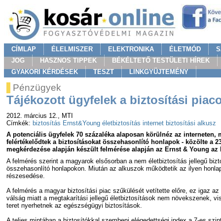
CÍMLAP
ÉLELMISZER
ELEKTRONIKA
ÉLETMÓD
S
JOG
HASZNOS TIPPEK
BÉKÉLTETŐ TESTÜLETI HÍREK
GYAKORI KÉRDÉSEK
TESZT
LINKGYÜJTEMÉNY
Pénzügyek
Tájékozott ügyfelek a biztosítási piac
2012. március 12.
, MTI
Címkék:
biztosítás
Ernst&Young
életbiztosítás
internet
biztosítási alkusz
A potenciális ügyfelek 70 százaléka alaposan körülnéz az interneten, mi
felértékelődtek a biztosításokat összehasonlító honlapok - közölte a 2
megkérdezése alapján készült felmérése alapján az Ernst & Young az 
A felmérés szerint a magyarok elsősorban a nem életbiztosítás jellegű biz
összehasonlító honlapokon. Miután az alkuszok működtetik az ilyen honla
részesedése.
A felmérés a magyar biztosítási piac szűkülését vetítette előre, ez igaz az é
válság miatt a megtakarítási jellegű életbiztosítások nem növekszenek, vi
teret nyerhetnek az egészségügyi biztosítások.
A teljes mintában a biztosítókkal szembeni elégedettségi index a 7-es szin