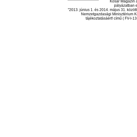
Kosár Magazin a
pályázatban el
"2013. június 1. és 2014. május 31. köz
Nemzetgazdasági Minisztérium Ko
tájékoztatásáért! című ( FV-I-1