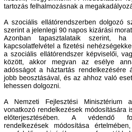
tartozás felhalmozásnak a megakadályoz
A szociális ellátórendszerben dolgozó s
szerint a jelenlegi 90 napos kizárási mor
Azonban tapasztalataik szerint, ha
kapcsolatfelvétel a fizetési nehézségekk
a szociális ellátórendszer képviselői, va
között, akkor megvan az esélye ann
adósságot a háztartás rendelkezésére á
jobb beosztásával, és az ahhoz való eset
lehessen dolgozni.
A Nemzeti Fejlesztési Minisztérium 
vonatkozó rendelkezések módosítására is 
előterjesztésében. A védendő fo
rendelkezések módosítása értelmében,