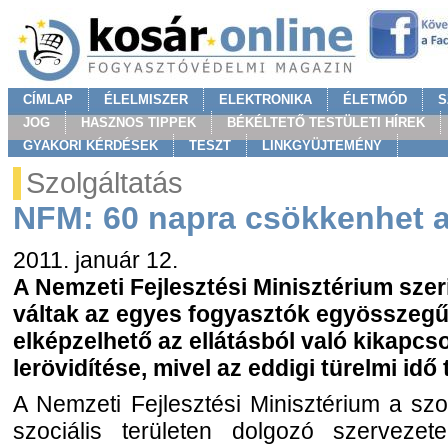
CÍMLAP
ÉLELMISZER
ELEKTRONIKA
ÉLETMÓD
S
JOG
HASZNOS TIPPEK
BÉKÉLTETŐ TESTÜLETI HÍREK
GYAKORI KÉRDÉSEK
TESZT
LINKGYÜJTEMÉNY
Szolgáltatás
NFM: 60 napra csökkenhet a 
2011. január 12.
A Nemzeti Fejlesztési Minisztérium szer
váltak az egyes fogyasztók egyösszegű 
elképzelhető az ellátásból való kikapcso
lerövidítése, mivel az eddigi türelmi idő
A Nemzeti Fejlesztési Minisztérium a szol
szociális területen dolgozó szervezet