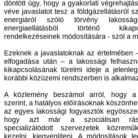
döntött úgy, hogy a gyakorlati végrehajtás
véve javaslatot tesz a földgázellátásról s
energiáról szóló törvény lakossá
energiaellátásból történő kikap
rendelkezéseinek módosítására - szól a m
Ezeknek a javaslatoknak az értelmében –
elfogadása után – a lakossági felhasznál
kikapcsolásának türelmi ideje a jelenle
korábbi közüzemi rendszerben is alkalmaz
A közlemény beszámol arról, hogy a g
szerint, a hatályos előírásoknak köszönhe
az egyes lakossági fogyasztók egyössze
hogy azt már a szociálisan rász
specializálódott szervezetek közremű
kezelni, kiegyenlíteni. A módosítások l