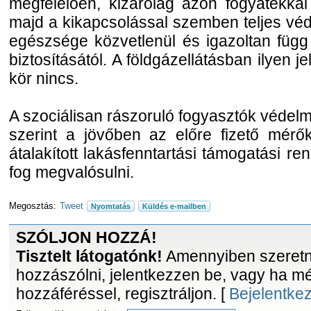
megfelelően, kizárólag azon fogyatékkal
majd a kikapcsolással szemben teljes véd
egészsége közvetlenül és igazoltan függ 
biztosításától. A földgázellátásban ilyen j
kör nincs.
A szociálisan rászoruló fogyasztók védel
szerint a jövőben az előre fizető mérők
átalakított lakásfenntartási támogatási r
fog megvalósulni.
Megosztás:
Tweet
Nyomtatás
Küldés e-mailben
SZÓLJON HOZZÁ!
Tisztelt látogatónk!
Amennyiben szeretne
hozzászólni, jelentkezzen be, vagy ha m
hozzáféréssel, regisztráljon. [
Bejelentke