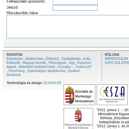
Felhasználó azonosító:
Jelszó:
Hozzászólás írása
ROVATOK
RÓLUNK
Élelmiszer
,
Elektronika
,
Életmód
,
Szolgáltatás
,
Autó
,
IMPRESSZUM
Kitekintő
,
Magyar termék
,
Pénzügyek
,
Jog
,
Hasznos
KAPCSOLATF
tippek
,
Békéltető testületi hírek
,
Energia +
,
Tudta ezt?
,
Visszhang
,
Egészséges táplálkozás
,
Gyakori
kérdések
Technológia és design:
EUSAN Kft.
"2011. június 1. – 2
Minisztérium fogyas
felhívás „Közvéle
kategóriában (a pál
"2012. június 1. és 