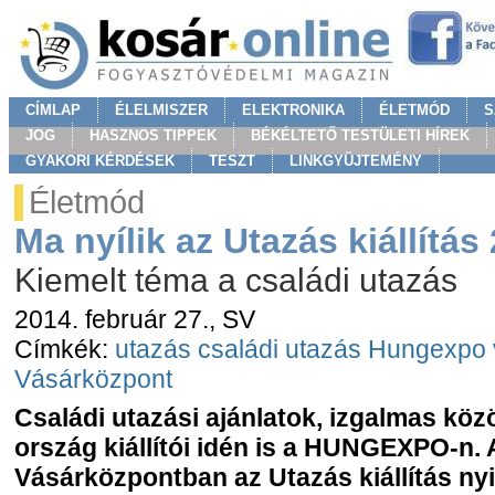
CÍMLAP
ÉLELMISZER
ELEKTRONIKA
ÉLETMÓD
S
JOG
HASZNOS TIPPEK
BÉKÉLTETŐ TESTÜLETI HÍREK
GYAKORI KÉRDÉSEK
TESZT
LINKGYÜJTEMÉNY
Életmód
Ma nyílik az Utazás kiállítás
Kiemelt téma a családi utazás
2014. február 27.
, SV
Címkék:
utazás
családi utazás
Hungexpo
Vásárközpont
Családi utazási ajánlatok, izgalmas köz
ország kiállítói idén is a HUNGEXPO-n
Vásárközpontban az Utazás kiállítás nyi