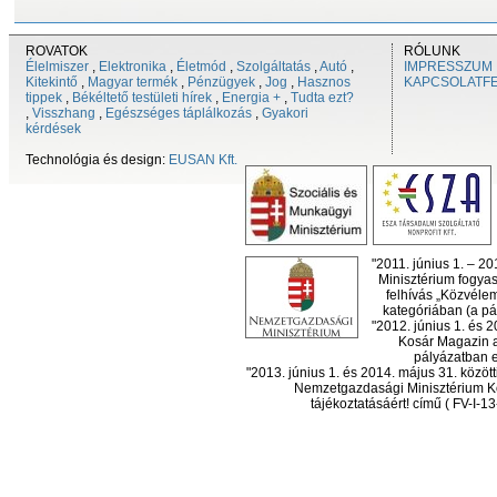
ROVATOK
RÓLUNK
Élelmiszer
,
Elektronika
,
Életmód
,
Szolgáltatás
,
Autó
,
IMPRESSZUM
Kitekintő
,
Magyar termék
,
Pénzügyek
,
Jog
,
Hasznos
KAPCSOLATF
tippek
,
Békéltető testületi hírek
,
Energia +
,
Tudta ezt?
,
Visszhang
,
Egészséges táplálkozás
,
Gyakori
kérdések
Technológia és design:
EUSAN Kft.
"2011. június 1. – 2
Minisztérium fogyas
felhívás „Közvéle
kategóriában (a pál
"2012. június 1. és 
Kosár Magazin a
pályázatban el
"2013. június 1. és 2014. május 31. köz
Nemzetgazdasági Minisztérium Ko
tájékoztatásáért! című ( FV-I-1