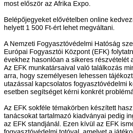
most először az Afrika Expo.
Belépőjegyeket elővételben online kedve
helyett 1 500 Ft-ért lehet megváltani.
A Nemzeti Fogyasztóvédelmi Hatóság sz
Európai Fogyasztói Központ (EFK) folytatn
évekhez hasonlóan a sikeres részvételét a k
Az EFK munkatársaival való találkozás mi
arra, hogy személyesen lehessen tájékozt
utazással kapcsolatos fogyasztóvédelmi 
esetben segítséget kérni konkrét problém
Az EFK sokféle témakörben készített hasz
tanácsokat tartalmazó kiadványai pedig 
az EFK standjánál. Ezen kívül az EFK ismé
fogyasztóvédelmi totóval, amelyet a játék