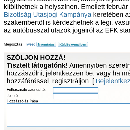
kitölthetnek a helyszínen. Emellett februá
Bizottság Utasjogi Kampánya
keretében a
szakembertől is kérdezhetnek a légi, vasút
az autóbusszal utazók jogairól az EFK sta
Megosztás:
Tweet
Nyomtatás
Küldés e-mailben
SZÓLJON HOZZÁ!
Tisztelt látogatónk!
Amennyiben szeretne
hozzászólni, jelentkezzen be, vagy ha m
hozzáféréssel, regisztráljon. [
Bejelentke
Felhasználó azonosító:
Jelszó:
Hozzászólás írása