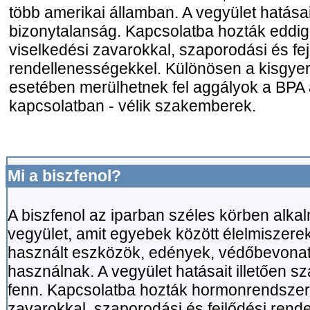
több amerikai államban. A vegyület hatása
bizonytalanság. Kapcsolatba hozták eddi
viselkedési zavarokkal, szaporodási és fej
rendellenességekkel. Különösen a kisgy
esetében merülhetnek fel aggályok a BPA
kapcsolatban - vélik szakemberek.
Mi a biszfenol?
A biszfenol az iparban széles körben alkal
vegyület, amit egyebek között élelmiszere
használt eszközök, edények, védőbevonat
használnak. A vegyület hatásait illetően s
fenn. Kapcsolatba hozták hormonrendszeri
zavarokkal, szaporodási és fejlődési rend