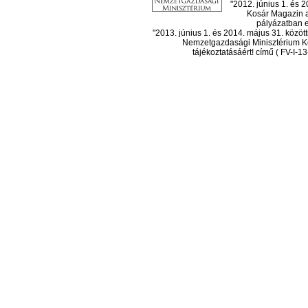
"2012. június 1. és 
Kosár Magazin a
pályázatban el
"2013. június 1. és 2014. május 31. köz
Nemzetgazdasági Minisztérium Ko
tájékoztatásáért! című ( FV-I-1