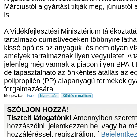
Márciustól a gyártást tiltják meg, júniustól
is.
A Vidékfejlesztési Minisztérium tájékoztat
tartalmazó cumisüvegeken többnyire láthat
kissé opálos az anyaguk, és nem olyan víz
amelyek tartalmaznak ilyen vegyületet. A t
jelenleg még vannak a piacon ilyen BPA-t
de tapasztalható az önkéntes átállás az e
polipropilén (PP) alapanyagú termékek gy
forgalmazására.
Megosztás:
Tweet
Nyomtatás
Küldés e-mailben
SZÓLJON HOZZÁ!
Tisztelt látogatónk!
Amennyiben szeretne
hozzászólni, jelentkezzen be, vagy ha m
hozzáféréssel, regisztráljon. [
Bejelentke