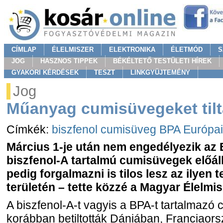
CÍMLAP
ÉLELMISZER
ELEKTRONIKA
ÉLETMÓD
S
JOG
HASZNOS TIPPEK
BÉKÉLTETŐ TESTÜLETI HÍREK
GYAKORI KÉRDÉSEK
TESZT
LINKGYÜJTEMÉNY
Jog
Műanyag cumisüvegeket til
Címkék:
biszfenol
cumisüveg
BPA
Európai
Március 1-je után nem engedélyezik az
biszfenol-A tartalmú cumisüvegek előállí
pedig forgalmazni is tilos lesz az ilyen
területén – tette közzé a Magyar Élelmis
A biszfenol-A-t vagyis a BPA-t tartalmaz
korábban betiltották Dániában, Franciao