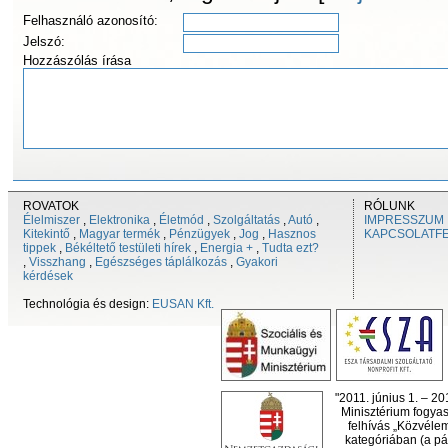
Felhasználó azonosító:
Jelszó:
Hozzászólás írása
ROVATOK
RÓLUNK
Élelmiszer
,
Elektronika
,
Életmód
,
Szolgáltatás
,
Autó
,
IMPRESSZUM
Kitekintő
,
Magyar termék
,
Pénzügyek
,
Jog
,
Hasznos
KAPCSOLATF
tippek
,
Békéltető testületi hírek
,
Energia +
,
Tudta ezt?
,
Visszhang
,
Egészséges táplálkozás
,
Gyakori
kérdések
Technológia és design:
EUSAN Kft.
"2011. június 1. – 2
Minisztérium fogyas
felhívás „Közvéle
kategóriában (a pál