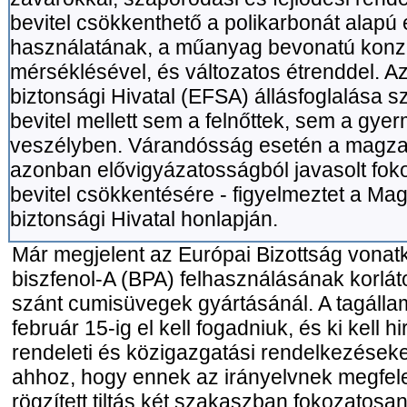
bevitel csökkenthető a polikarbonát alap
használatának, a műanyag bevonatú konz
mérséklésével, és változatos étrenddel. A
biztonsági Hivatal (EFSA) állásfoglalása sz
bevitel mellett sem a felnőttek, sem a gy
veszélyben. Várandósság esetén a magz
azonban elővigyázatosságból javasolt foko
bevitel csökkentésére - figyelmeztet a Mag
biztonsági Hivatal honlapján.
Már megjelent az Európai Bizottság vonat
biszfenol-A (BPA) felhasználásának korl
szánt cumisüvegek gyártásánál. A tagáll
február 15-ig el kell fogadniuk, és ki kell h
rendeleti és közigazgatási rendelkezése
ahhoz, hogy ennek az irányelvnek megfele
rögzített tiltás két szakaszban fokozatosan