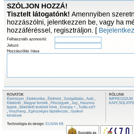
SZÓLJON HOZZÁ!
Tisztelt látogatónk!
Amennyiben szeretne
hozzászólni, jelentkezzen be, vagy ha m
hozzáféréssel, regisztráljon. [
Bejelentke
Felhasználó azonosító:
Jelszó:
Hozzászólás írása
ROVATOK
RÓLUNK
Élelmiszer
,
Elektronika
,
Életmód
,
Szolgáltatás
,
Autó
,
IMPRESSZUM
Kitekintő
,
Magyar termék
,
Pénzügyek
,
Jog
,
Hasznos
KAPCSOLATF
tippek
,
Békéltető testületi hírek
,
Energia +
,
Tudta ezt?
,
Visszhang
,
Egészséges táplálkozás
,
Gyakori
kérdések
Technológia és design:
EUSAN Kft.