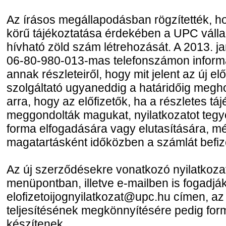
Az írásos megállapodásban rögzítették, hog
körű tájékoztatása érdekében a UPC válla
hívható zöld szám létrehozását. A 2013. j
06-80-980-013-mas telefonszámon inform
annak részleteiről, hogy mit jelent az új el
szolgáltató ugyaneddig a határidőig megh
arra, hogy az előfizetők, ha a részletes tá
meggondolták magukat, nyilatkozatot teg
forma elfogadására vagy elutasítására, mé
magatartásként időközben a számlát befiz
Az új szerződésekre vonatkozó nyilatkozat
menüpontban, illetve e-mailben is fogadjá
elofizetoijognyilatkozat@upc.hu címen, az
teljesítésének megkönnyítésére pedig fo
készítenek.