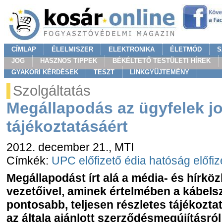
CÍMLAP
ÉLELMISZER
ELEKTRONIKA
ÉLETMÓD
S
JOG
HASZNOS TIPPEK
BÉKÉLTETŐ TESTÜLETI HÍREK
GYAKORI KÉRDÉSEK
TESZT
LINKGYÜJTEMÉNY
Szolgáltatás
Megállapodás az ügyfelek j
tájékoztatásáért
2012. december 21.
, MTI
Címkék:
UPC
előfizető
édia hatóság
előfi
Megállapodást írt alá a média- és hírköz
vezetőivel, aminek értelmében a kábelsz
pontosabb, teljesen részletes tájékoztat
az általa ajánlott szerződésmegújításró