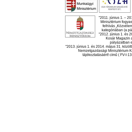
"2011. június 1. – 2
Minisztérium fogyas
felhívás „Közvéle
kategóriában (a pál
"2012. június 1. és 
Kosár Magazin a
pályázatban el
"2013. június 1. és 2014. május 31. köz
Nemzetgazdasági Minisztérium Ko
tájékoztatásáért! című ( FV-I-1