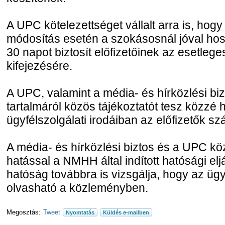
A UPC kötelezettséget vállalt arra is, hog
módosítás esetén a szokásosnál jóval hos
30 napot biztosít előfizetőinek az esetleg
kifejezésére.
A UPC, valamint a média- és hírközlési bi
tartalmáról közös tájékoztatót tesz közzé 
ügyfélszolgálati irodáiban az előfizetők s
A média- és hírközlési biztos és a UPC kö
hatással a NMHH által indított hatósági elj
hatóság továbbra is vizsgálja, hogy az ügy
olvasható a közleményben.
Megosztás:
Tweet
Nyomtatás
Küldés e-mailben