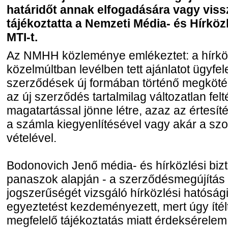
határidőt annak elfogadására vagy viss
tájékoztatta a Nemzeti Média- és Hírkö
MTI-t.
Az NMHH közleménye emlékeztet: a hírközl
közelmúltban levélben tett ajánlatot ügyfele
szerződések új formában történő megkötésé
az új szerződés tartalmilag változatlan felt
magatartással jönne létre, azaz az értesí
a számla kiegyenlítésével vagy akár a szo
vételével.
Bodonovich Jenő média- és hírközlési bizt
panaszok alapján - a szerződésmegújítás
jogszerűségét vizsgáló hírközlési hatósági 
egyeztetést kezdeményezett, mert úgy íté
megfelelő tájékoztatás miatt érdeksérelem 