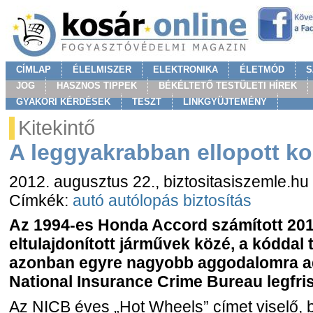
CÍMLAP
ÉLELMISZER
ELEKTRONIKA
ÉLETMÓD
S
JOG
HASZNOS TIPPEK
BÉKÉLTETŐ TESTÜLETI HÍREK
GYAKORI KÉRDÉSEK
TESZT
LINKGYÜJTEMÉNY
Kitekintő
A leggyakrabban ellopott ko
2012. augusztus 22.
, biztositasiszemle.hu
Címkék:
autó
autólopás
biztosítás
Az 1994-es Honda Accord számított 20
eltulajdonított járművek közé, a kóddal
azonban egyre nagyobb aggodalomra adn
National Insurance Crime Bureau legfris
Az NICB éves „Hot Wheels” címet viselő, b