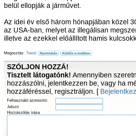
belül ellopják a járművet.
Az idei év első három hónapjában közel 30
az USA-ban, melyet az illegálisan megszer
illetve az ezekkel előállított hamis kulcsokk
Megosztás:
Tweet
Nyomtatás
Küldés e-mailben
SZÓLJON HOZZÁ!
Tisztelt látogatónk!
Amennyiben szeretne
hozzászólni, jelentkezzen be, vagy ha m
hozzáféréssel, regisztráljon. [
Bejelentke
Felhasználó azonosító:
Jelszó:
Hozzászólás írása