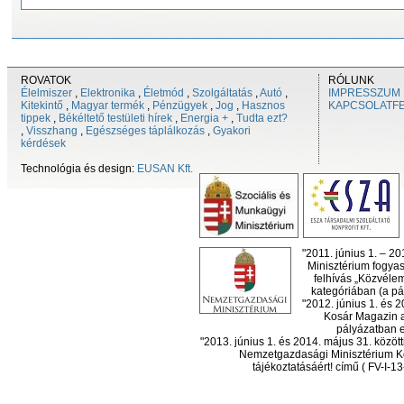
ROVATOK
RÓLUNK
Élelmiszer
,
Elektronika
,
Életmód
,
Szolgáltatás
,
Autó
,
IMPRESSZUM
Kitekintő
,
Magyar termék
,
Pénzügyek
,
Jog
,
Hasznos
KAPCSOLATF
tippek
,
Békéltető testületi hírek
,
Energia +
,
Tudta ezt?
,
Visszhang
,
Egészséges táplálkozás
,
Gyakori
kérdések
Technológia és design:
EUSAN Kft.
"2011. június 1. – 2
Minisztérium fogyas
felhívás „Közvéle
kategóriában (a pál
"2012. június 1. és 
Kosár Magazin a
pályázatban el
"2013. június 1. és 2014. május 31. köz
Nemzetgazdasági Minisztérium Ko
tájékoztatásáért! című ( FV-I-1